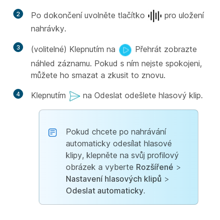
2
Po dokončení uvolněte tlačítko
pro uložení
nahrávky.
3
(volitelné) Klepnutím na
Přehrát zobrazte
náhled záznamu. Pokud s ním nejste spokojeni,
můžete ho smazat a zkusit to znovu.
4
Klepnutím
na Odeslat odešlete hlasový klip.
Pokud chcete po nahrávání
automaticky odesílat hlasové
klipy, klepněte na svůj profilový
obrázek a vyberte
Rozšířené
>
Nastavení hlasových klipů
>
Odeslat automaticky.