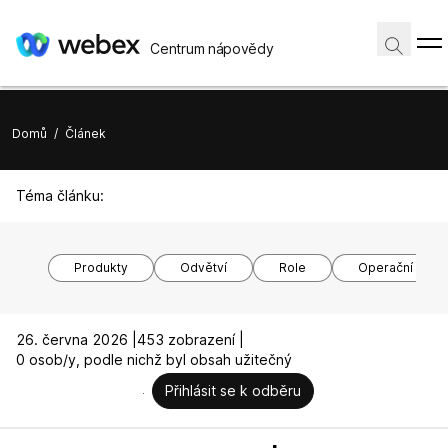
Centrum nápovědy
Domů
/
Článek
Téma článku:
Produkty
Odvětví
Role
Operační syst
26. června 2026 |
453 zobrazení |
0 osob/y, podle nichž byl obsah užitečný
Přihlásit se k odběru