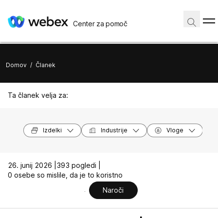
Center za pomoč
Domov
/
Članek
Ta članek velja za:
Izdelki
Industrije
Vloge
26. junij 2026 |
393 pogledi |
0 osebe so mislile, da je to koristno
Naroči