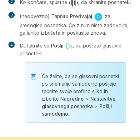
2
Ko končate, spustite
, da shranite posnetek.
3
(neobvezno) Tapnite
Predvajaj
za
predogled posnetka. Če z njim niste zadovoljni,
ga lahko izbrišete in poskusite znova.
4
Dotaknite se
Pošlji
, da pošljete glasovni
posnetek.
Če želite, da se glasovni posnetki
po snemanju samodejno pošljejo,
tapnite svojo profilno sliko in
izberite
Napredno
>
Nastavitve
glasovnega posnetka
>
Pošlji
samodejno.