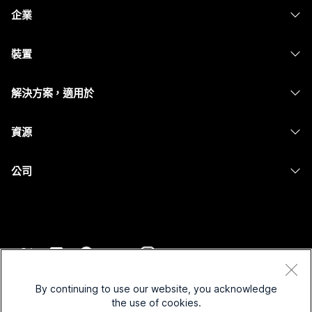
定價
企業
Webex 應用程式
Webex Suite
裝置
Meetings
Calling
耳機
Calling
解決方案，適用於
Meetings
攝影機
Messaging
教育
Messaging
資源
Desk 系列
螢幕共用
醫療保健
Slido
下載
Room 系列
公司
政府
Webinars
加入測驗會議
Board 系列
Cisco
財務
Events
線上課程
電話系列
聯絡技術支援
運動與娛樂
Contact Center
整合
配件
聯絡銷售人員
前線
CPaaS
協助工具
條款和條件
Webex 部落格
非營利
安全性
By continuing to use our website, you acknowledge
包容性
隱私權聲明
the use of cookies.
Webex 思想領導力
啟動