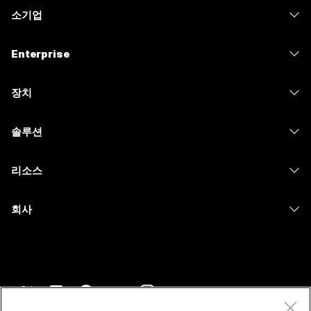
소기업
가격
Enterprise
Webex 앱
Webex Suite
장치
Meetings
Calling
헤드셋
Calling
솔루션
Meetings
카메라
메시징
교육
메시징
리소스
Desk 시리즈
화면 공유
의료 서비스
Slido
다운로드
Room 시리즈
회사
정부
Webinars
테스트 미팅 참여하기
Board 시리즈
Cisco
재무
이벤트
온라인 학습
전화 시리즈
지원 연락처
스포츠 및 엔터테인먼트
Contact Center
통합
보조 프로그램
영업팀에 문의
최전선
CPaaS
접근성