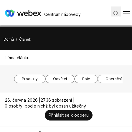
Centrum nápovědy
Domů
/
Článek
Téma článku:
Produkty
Odvětví
Role
Operační syst
26. června 2026 |
2736 zobrazení |
0 osob/y, podle nichž byl obsah užitečný
Přihlásit se k odběru