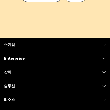
소기업
가격
Enterprise
Webex 앱
Webex Suite
장치
Meetings
Calling
헤드셋
Calling
솔루션
Meetings
카메라
메시징
교육
메시징
리소스
Desk 시리즈
화면 공유
의료 서비스
Slido
다운로드