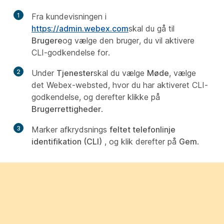
1
Fra kundevisningen i
https://admin.webex.com
skal du gå til
Brugere
og vælge den bruger, du vil aktivere
CLI-godkendelse for.
2
Under
Tjenester
skal du vælge
Møde
, vælge
det Webex-websted, hvor du har aktiveret CLI-
godkendelse, og derefter klikke på
Brugerrettigheder
.
3
Marker afkrydsnings
feltet telefonlinje
identifikation (CLI)
, og klik derefter på
Gem
.