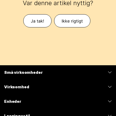
Var denne artikel nyttig?
Ja tak!
Ikke rigtigt
Små virksomheder
Priser
Virksomhed
Webex-app
Webex Suite
Enheder
Meetings
Calling
headsets
Calling
Løsninger til