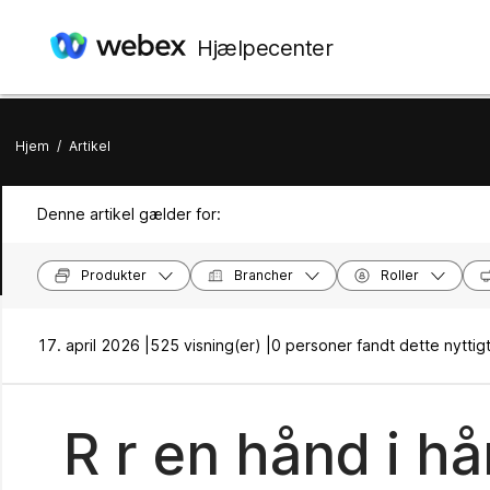
Hjælpecenter
Hjem
/
Artikel
Denne artikel gælder for:
Produkter
Brancher
Roller
17. april 2026 |
525 visning(er) |
0 personer fandt dette nyttig
R r en hånd i h