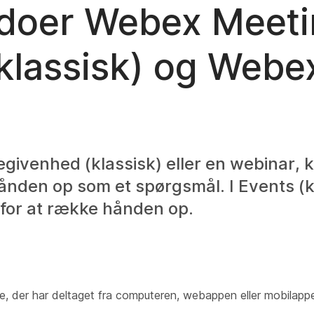
oer Webex Meeti
klassisk) og Webe
begivenhed (klassisk) eller en webinar,
den op som et spørgsmål. I Events (k
for at række hånden op.
re, der har deltaget fra computeren, webappen eller mobilapp