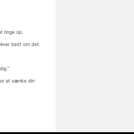
at ringe op.
bliver bedt om det.
dig."
 for at sænke din