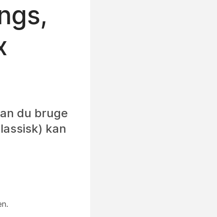
ngs,
x
 kan du bruge
lassisk) kan
en.