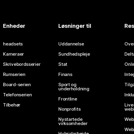
Enheder
Løsninger til
Res
headsets
Uddannelse
Over
Kameraer
Sundhedspleje
Delt
Skrivebordsserier
Stat
Onli
Rumserien
Finans
Inte
Board-serien
Sport og
Til
underholdning
Telefonserien
Inkl
Frontline
Tilbehør
Liv
Nonprofits
webi
Nystartede
Web
virksomheder
Webe
Hybridarbejde