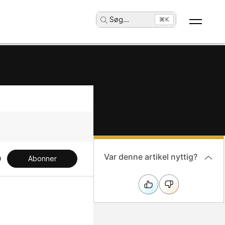
Søg
...
⌘K
Var denne artikel nyttig?
Abonner