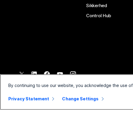
Sikkerhed
Control Hub
©
2026
Cisco og/eller dennes partnere. Alle rettigheder forbehol
By continuing to use our website, you acknowledge the use of
Privacy Statement
Change Settings