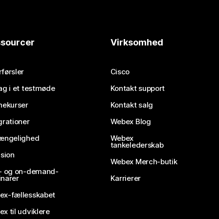
sourcer
Virksomhed
førsler
Cisco
ag i et testmøde
Kontakt support
nekurser
Kontakt salg
grationer
Webex Blog
gængelighed
Webex
tankelederskab
usion
Webex Merch-butik
e- og on-demand-
narer
Karrierer
ex-fællesskabet
x til udviklere