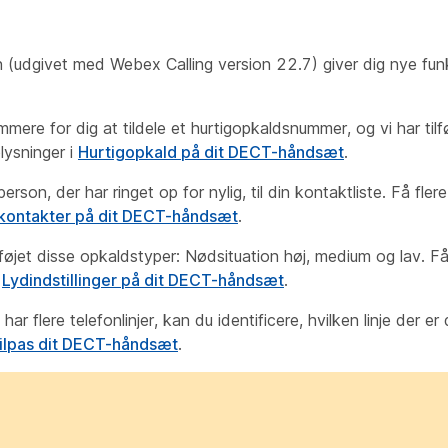
(udgivet med Webex Calling version 22.7) giver dig nye fun
mmere for dig at tildele et hurtigopkaldsnummer, og vi har til
lysninger i
Hurtigopkald på dit DECT-håndsæt
.
on, der har ringet op for nylig, til din kontaktliste. Få fler
kontakter på dit DECT-håndsæt
.
lføjet disse opkaldstyper: Nødsituation høj, medium og lav. Få 
i
Lydindstillinger på dit DECT-håndsæt
.
har flere telefonlinjer, kan du identificere, hvilken linje der er 
ilpas dit DECT-håndsæt
.