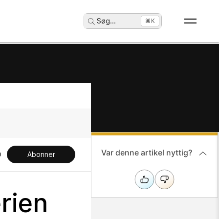
Søg
...
⌘K
Var denne artikel nyttig?
Abonner
rien