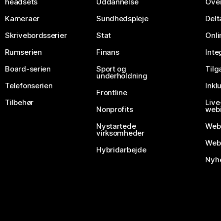
headsets
Uddannelse
Over
Kameraer
Sundhedspleje
Delt
Skrivebordsserier
Stat
Onli
Rumserien
Finans
Inte
Board-serien
Sport og
Til
underholdning
Telefonserien
Inkl
Frontline
Tilbehør
Liv
Nonprofits
webi
Nystartede
Web
virksomheder
Webe
Hybridarbejde
Nyhe