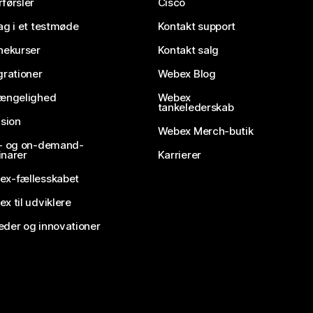
førsler
Cisco
ag i et testmøde
Kontakt support
nekurser
Kontakt salg
grationer
Webex Blog
gængelighed
Webex
tankelederskab
usion
Webex Merch-butik
e- og on-demand-
narer
Karrierer
ex-fællesskabet
x til udviklere
der og innovationer