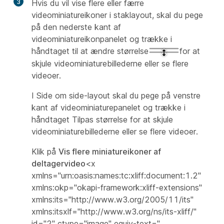
3
Hvis du vil vise flere eller færre
videominiatureikoner i staklayout, skal du pege
på den nederste kant af
videominiatureikonpanelet og trække i
håndtaget til at ændre størrelse
for at
skjule videominiaturebillederne eller se flere
videoer.
I Side om side-layout skal du pege på venstre
kant af videominiaturepanelet og trække i
håndtaget Tilpas størrelse for at skjule
videominiaturebillederne eller se flere videoer.
Klik på
Vis flere miniatureikoner af
deltagervideo
<x
xmlns="urn:oasis:names:tc:xliff:document:1.2"
xmlns:okp="okapi-framework:xliff-extensions"
xmlns:its="http://www.w3.org/2005/11/its"
xmlns:itsxlf="http://www.w3.org/ns/its-xliff/"
id="2" ctype="image" equiv-text="