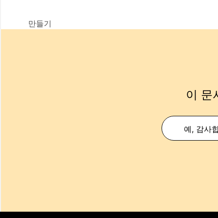
만들기
이 문
예, 감사