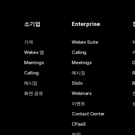
소기업
Enterprise
가격
Webex Suite
Webex 앱
Calling
Meetings
Meetings
Calling
메시징
메시징
Slido
화면 공유
Webinars
이벤트
Contact Center
CPaaS
보안