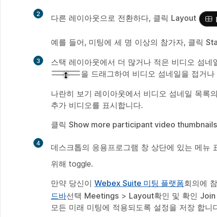
2
다른 레이아웃으로 전환하다, 클릭
Layout
만
들
예를 들어, 미팅에 세 명 이상의 참가자, 클릭
St
기
3
스택 레이아웃에서 더 많거나 적은 비디오 섬네
만
을 드래그하여 비디오 섬네일을 접거나
들
기
나란히 보기 레이아웃에서 비디오 섬네일 목록의
추가 비디오를 표시합니다.
클릭
Show more participant video thumbnails
4
데스크톱의 응용프로그램 창 상단에 있는 메뉴
만
들
위해 toggle.
기
만약 당신이
Webex Suite 미팅 플랫폼
회의에 참
드바
선택
Meetings
>
Layout
확인 및 확인
Join
모든 미래 미팅에 적용되도록 설정을 저장 합니다