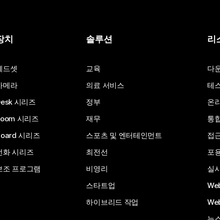
장치
솔루션
리
헤드셋
교육
다
카메라
의료 서비스
테스
Desk 시리즈
정부
온라
Room 시리즈
재무
통
Board 시리즈
스포츠 및 엔터테인먼트
접
전화 시리즈
최전선
포
보조 프로그램
비영리
실시
스타트업
We
하이브리드 작업
We
뉴스