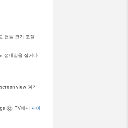
고 핸들 크기 조절
오 섬네일을 접거나
-screen view
켜기
ngs
TV에서
사이