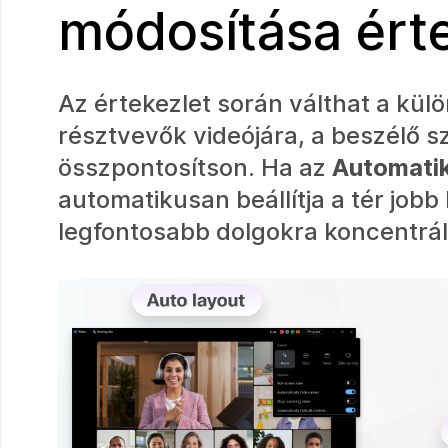
módosítása ért
Az értekezlet során válthat a kü
résztvevők videójára, a beszélő 
összpontosítson. Ha az
Automati
automatikusan beállítja a tér job
legfontosabb dolgokra koncentrál