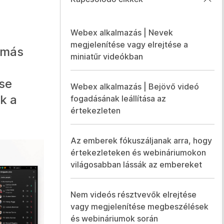
Webex alkalmazás | Nevek
megjelenítése vagy elrejtése a
 más
miniatűr videókban
ése
Webex alkalmazás | Bejövő videó
k a
fogadásának leállítása az
értekezleten
Az emberek fókuszáljanak arra, hogy
értekezleteken és webináriumokon
világosabban lássák az embereket
Nem videós résztvevők elrejtése
vagy megjelenítése megbeszélések
és webináriumok során