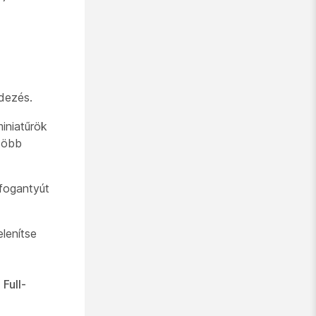
dezés.
iniatűrök
több
 fogantyút
lenítse
a
Full-