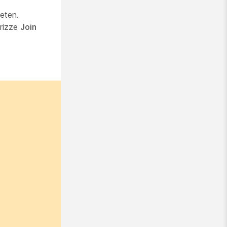
leten.
őrizze
Join