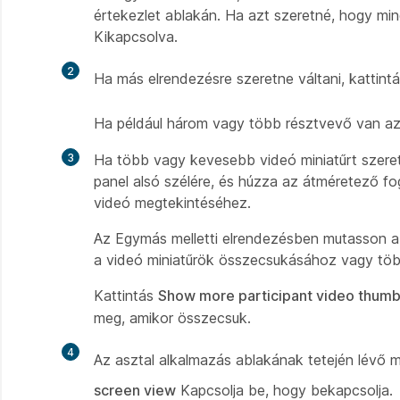
értekezlet ablakán. Ha azt szeretné, hogy min
Kikapcsolva.
2
Ha más elrendezésre szeretne váltani, kattint
Ha például három vagy több résztvevő van az 
3
Ha több vagy kevesebb videó miniatűrt szeret
panel alsó szélére, és húzza az átméretező f
videó megtekintéséhez.
Az Egymás melletti elrendezésben mutasson a 
a videó miniatűrök összecsukásához vagy tö
Kattintás
Show more participant video thumb
meg, amikor összecsuk.
4
Az asztal alkalmazás ablakának tetején lévő m
screen view
Kapcsolja be, hogy bekapcsolja.