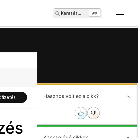
Keresés
...
⌘K
Hasznos volt ez a cikk?
őfizetés
zés
Kapcsolódó cikkek