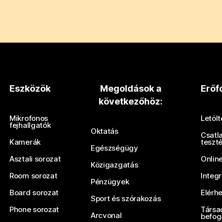
Eszközök
Megoldások a
Erőf
következőhöz:
Mikrofonos
Letöl
fejhallgatók
Oktatás
Csatl
Kamerák
teszt
Egészségügy
Asztali sorozat
Onlin
Közigazgatás
Room sorozat
Integ
Pénzügyek
Board sorozat
Elérh
Sport és szórakozás
Phone sorozat
Társa
Arcvonal
befog