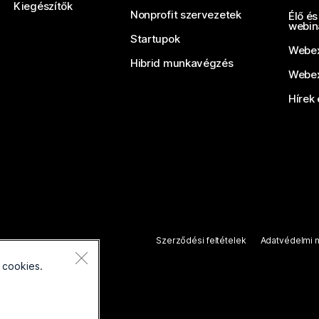
Kiegészítők
Nonprofit szervezetek
Élő és
webin
Startupok
Webex
Hibrid munkavégzés
Webex
Hírek 
Szerződési feltételek
Adatvédelmi n
 cookies.