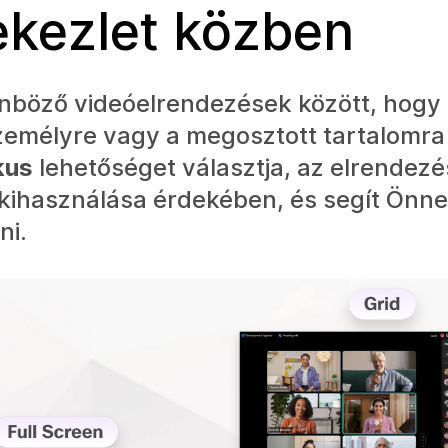
ekezlet közben
lönböző videóelrendezések között, hogy
személyre vagy a megosztott tartalomra
kus
lehetőséget választja, az elrendez
b kihasználása érdekében, és segít Önne
ni.