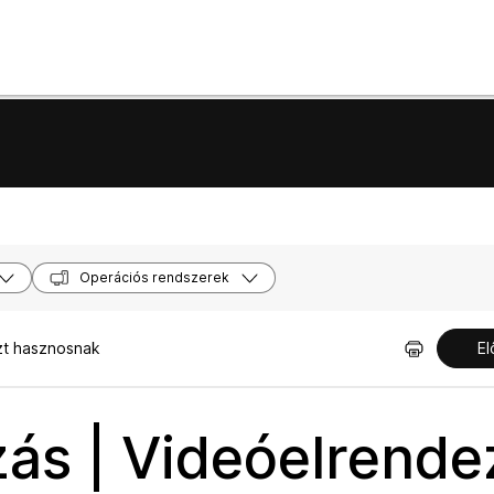
Operációs rendszerek
zt hasznosnak
El
ás | Videóelrende