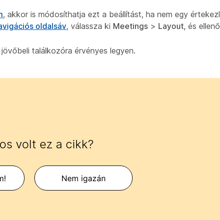
m
, akkor is módosíthatja ezt a beállítást, ha nem egy értekez
avigációs oldalsáv
, válassza ki
Meetings
>
Layout
, és ellen
 jövőbeli találkozóra érvényes legyen.
s volt ez a cikk?
m!
Nem igazán