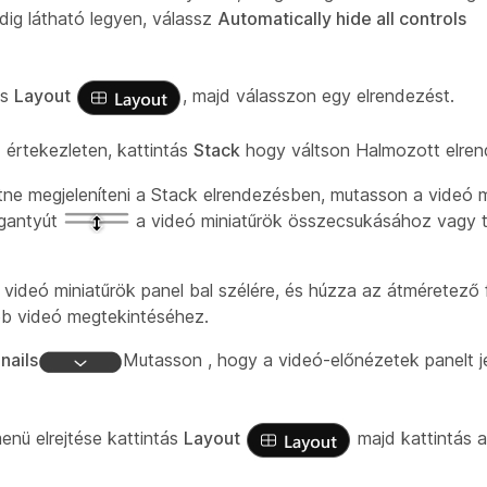
dig látható legyen, válassz
Automatically hide all controls
ás
Layout
, majd válasszon egy elrendezést.
értekezleten, kattintás
Stack
hogy váltson Halmozott elren
ne megjeleníteni a Stack elrendezésben, mutasson a videó m
ogantyút
a videó miniatűrök összecsukásához vagy 
videó miniatűrök panel bal szélére, és húzza az átméretező
bb videó megtekintéséhez.
nails
Mutasson , hogy a videó-előnézetek panelt je
enü elrejtése kattintás
Layout
majd kattintás 