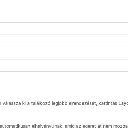
válassza ki a találkozó legjobb elrendezését, kattintás
Lay
 automatikusan elhalványulnak, amíg az egeret át nem mozga