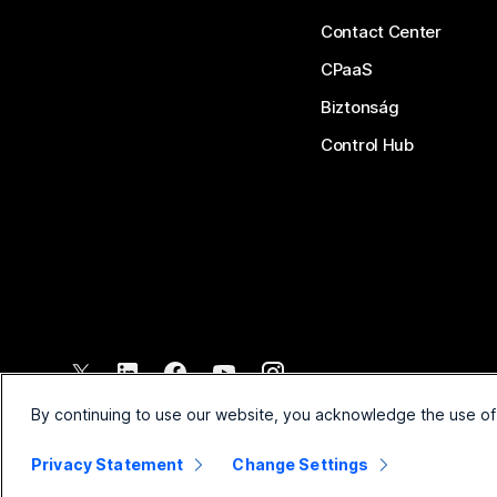
Contact Center
CPaaS
Biztonság
Control Hub
©
2026
Cisco és/vagy társvállalatai. Minden jog fenntartva.
By continuing to use our website, you acknowledge the use of
Privacy Statement
Change Settings