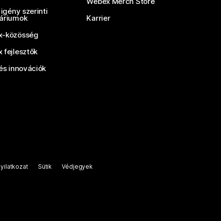
Webex Merch Store
 igény szerinti
áriumok
Karrier
-közösség
 fejlesztők
és innovációk
yilatkozat
Sütik
Védjegyek