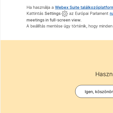
Ha használja a
Webex Suite találkozóplatfor
Kattintás
Settings
az Európai Parlament
n
meetings in full-screen view
.
A beállítás mentése úgy történik, hogy minden
Haszno
Igen, köszönö