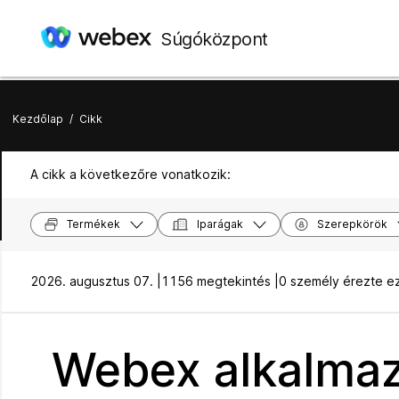
Súgóközpont
Kezdőlap
/
Cikk
A cikk a következőre vonatkozik:
Termékek
Iparágak
Szerepkörök
2026. augusztus 07. |
1156 megtekintés |
0 személy érezte e
Webex alkalmaz