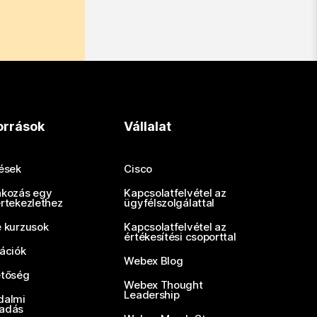
orrások
Vállalat
tések
Cisco
akozás egy
Kapcsolatfelvétel az
értekezlethez
ügyfélszolgálattal
e kurzusok
Kapcsolatfelvétel az
értékesítési csoporttal
rációk
Webex Blog
etőség
Webex Thought
Leadership
dalmi
adás