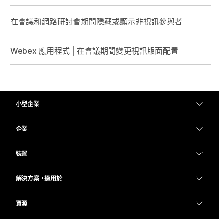
在會議和網路研討會期間隱藏或顯示非視訊參與者
Webex 應用程式 | 在會議期間變更視訊版面配置
小型企業
定價
企業
Webex 應用程式
Webex Suite
裝置
Meetings
Calling
耳機
Calling
解決方案，適用於
Meetings
攝影機
教育
Messaging
Messaging
資源
Desk 系列
醫療保健
螢幕共用