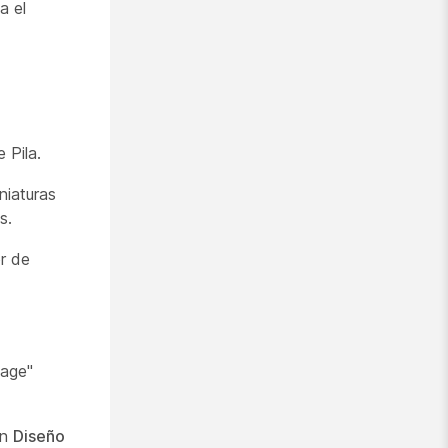
a el
 Pila.
niaturas
s.
or de
mage"
en
Diseño