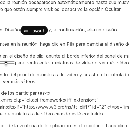
s de la reunión desaparecen automáticamente hasta que muev
re que estén siempre visibles, desactive la opción
Ocultar
 en
Diseño
y, a continuación, elija un diseño.
ntes en la reunión, haga clic en
Pila
para cambiar al diseño de
n el diseño de pila, apunte al borde inferior del panel de mi
para contraer las miniaturas de vídeo o ver más vídeo
erdo del panel de miniaturas de vídeo y arrastre el controlad
o ver más vídeos.
 de los participantes
<x
 xmlns:okp="okapi-framework:xliff-extensions"
ns:itsxlf="http://www.w3.org/ns/its-xliff/" id="2" ctype="i
el de miniaturas de vídeo cuando esté contraído.
ior de la ventana de la aplicación en el escritorio, haga clic 