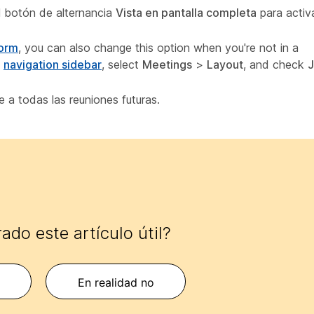
el botón de alternancia
Vista en pantalla completa
para activa
form
, you can also change this option when you're not in a
e
navigation sidebar
, select
Meetings
>
Layout
, and check
J
 a todas las reuniones futuras.
ado este artículo útil?
En realidad no