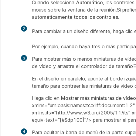
Cuando selecciona
Automático
, los controle
mouse sobre la ventana de la reunión.Si prefie
automáticamente todos los controles
.
2
Para cambiar a un diseño diferente, haga clic
Por ejemplo, cuando haya tres o más participa
3
Para mostrar más o menos miniaturas de vídeo e
de vídeo y arrastre el controlador de tamaño
En el diseño en paralelo, apunte al borde izqui
tamaño para contraer las miniaturas de vídeo 
Haga clic en
Mostrar más miniaturas de vídeo
xmlns="urn:oasis:names:tc:xliff:document:1.2"
xmlns:its="http://www.w3.org/2005/11/its" xml
equiv-text="[#$dp100]"/> para mostrar el pan
4
Para ocultar la barra de menú de la parte super