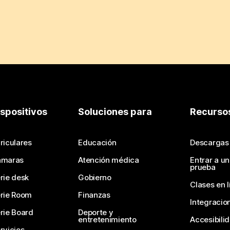
ispositivos
Soluciones para
Recurso
riculares
Educación
Descargas
ámaras
Atención médica
Entrar a u
prueba
rie desk
Gobierno
Clases en l
rie Room
Finanzas
Integracio
rie Board
Deporte y
entretenimiento
Accesibili
rvicios