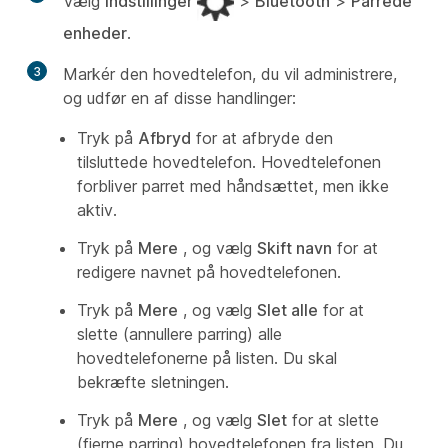
Vælg
Indstillinger
>
Bluetooth
>
Parrede
enheder
.
3
Markér den hovedtelefon, du vil administrere,
og udfør en af disse handlinger:
Tryk på
Afbryd
for at afbryde den
tilsluttede hovedtelefon. Hovedtelefonen
forbliver parret med håndsættet, men ikke
aktiv.
Tryk på
Mere
, og vælg
Skift navn
for at
redigere navnet på hovedtelefonen.
Tryk på
Mere
, og vælg
Slet alle
for at
slette (annullere parring) alle
hovedtelefonerne på listen. Du skal
bekræfte sletningen.
Tryk på
Mere
, og vælg
Slet
for at slette
(fjerne parring) hovedtelefonen fra listen. Du