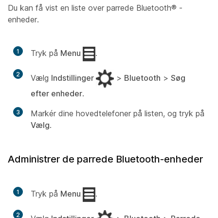
Du kan få vist en liste over parrede
Bluetooth®
-
enheder.
1
Tryk på
Menu
.
2
Vælg
Indstillinger
>
Bluetooth
>
Søg
efter enheder
.
3
Markér dine hovedtelefoner på listen, og tryk på
Vælg
.
Administrer de parrede Bluetooth-enheder
1
Tryk på
Menu
.
2