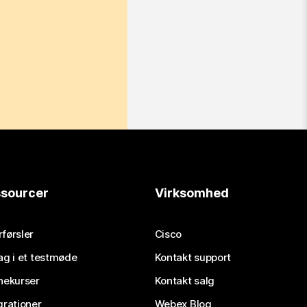
sourcer
Virksomhed
førsler
Cisco
ag i et testmøde
Kontakt support
nekurser
Kontakt salg
grationer
Webex Blog