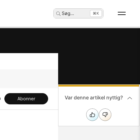
Søg
...
⌘K
Var denne artikel nyttig?
Abonner