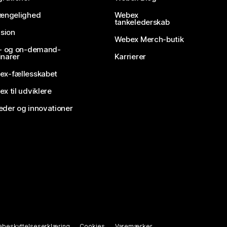
gængelighed
Webex
tankelederskab
usion
Webex Merch-butik
e- og on-demand-
narer
Karrierer
ex-fællesskabet
x til udviklere
der og innovationer
abeskyttelseserklæring
Cookies
Varemærker