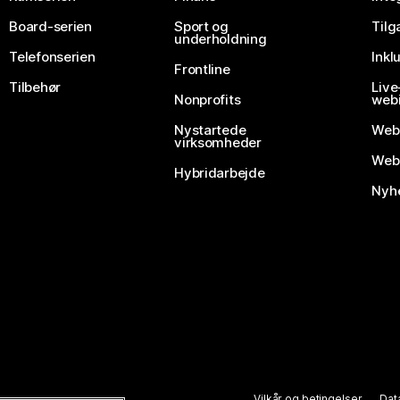
Board-serien
Sport og
Til
underholdning
Telefonserien
Inkl
Frontline
Tilbehør
Liv
Nonprofits
webi
Nystartede
Web
virksomheder
Webe
Hybridarbejde
Nyhe
Vilkår og betingelser
Dat