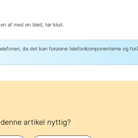
en af med en blød, tør klud.
 telefonen, da det kan forurene telefonkomponenterne og for
 denne artikel nyttig?