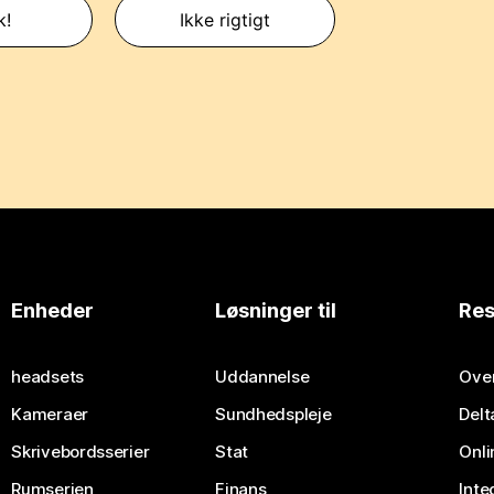
k!
Ikke rigtigt
Enheder
Løsninger til
Res
headsets
Uddannelse
Over
Kameraer
Sundhedspleje
Delt
Skrivebordsserier
Stat
Onli
Rumserien
Finans
Inte