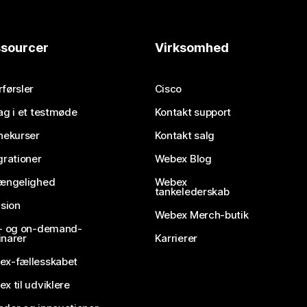
sourcer
Virksomhed
førsler
Cisco
ag i et testmøde
Kontakt support
nekurser
Kontakt salg
grationer
Webex Blog
gængelighed
Webex
tankelederskab
usion
Webex Merch-butik
e- og on-demand-
narer
Karrierer
ex-fællesskabet
x til udviklere