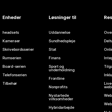
Enheder
Løsninger til
Res
headsets
Uddannelse
Over
Kameraer
Sundhedspleje
Delt
Skrivebordsserier
Stat
Onli
Rumserien
Finans
Inte
Board-serien
Sport og
Til
underholdning
Telefonserien
Inkl
Frontline
Tilbehør
Liv
Nonprofits
webi
Nystartede
Web
virksomheder
Webe
Hybridarbejde