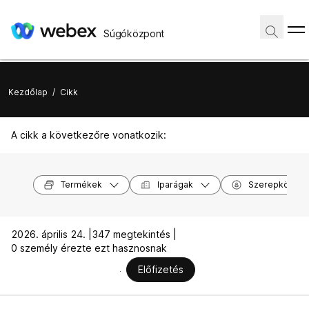
Súgóközpont
Kezdőlap
/
Cikk
A cikk a következőre vonatkozik:
Termékek
Iparágak
Szerepkörök
2026. április 24. |
347 megtekintés |
0 személy érezte ezt hasznosnak
Előfizetés