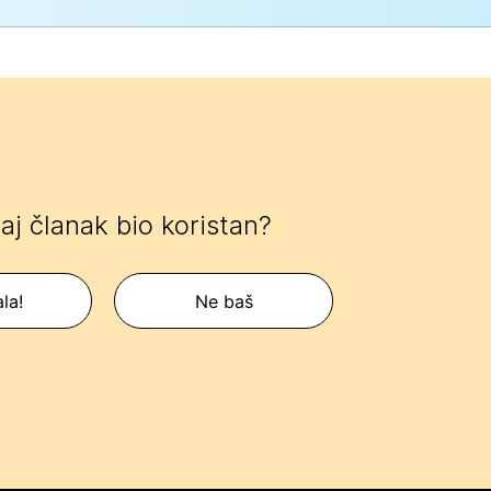
 taj članak bio koristan?
la!
Ne baš