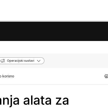
Operacijski sustavi
o korisno
nja alata za