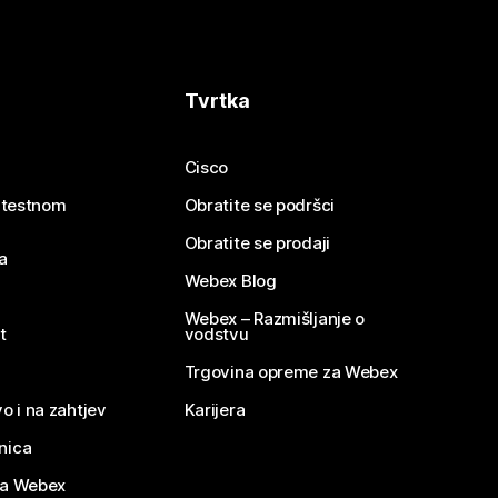
Tvrtka
Cisco
e testnom
Obratite se podršci
Obratite se prodaji
a
Webex Blog
Webex – Razmišljanje o
t
vodstvu
Trgovina opreme za Webex
o i na zahtjev
Karijera
nica
za Webex