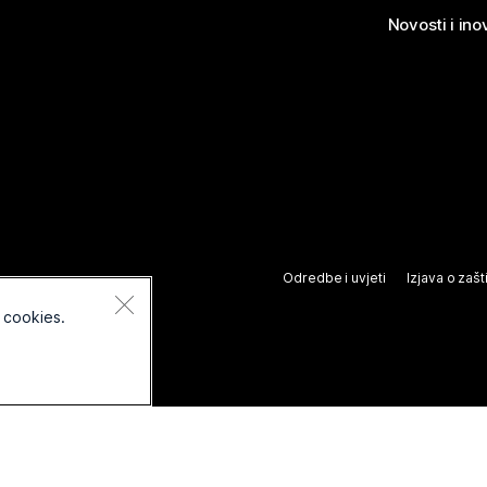
Novosti i ino
Odredbe i uvjeti
Izjava o zašti
 cookies.