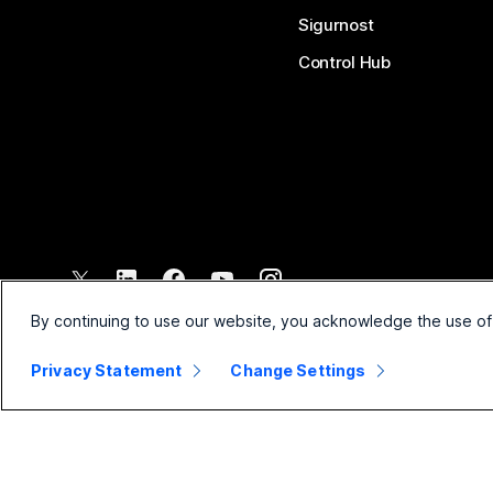
Sigurnost
Control Hub
©
2026
Cisco i/ili njegova povezana društva. Sva prava pridržana.
By continuing to use our website, you acknowledge the use of
Privacy Statement
Change Settings