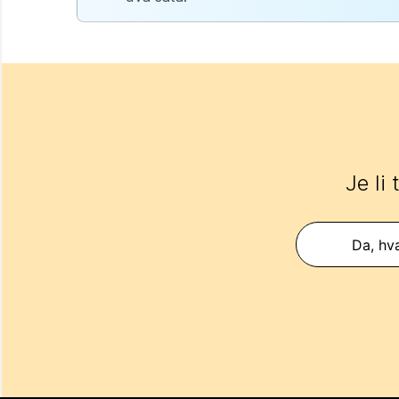
Je li
Da, hva