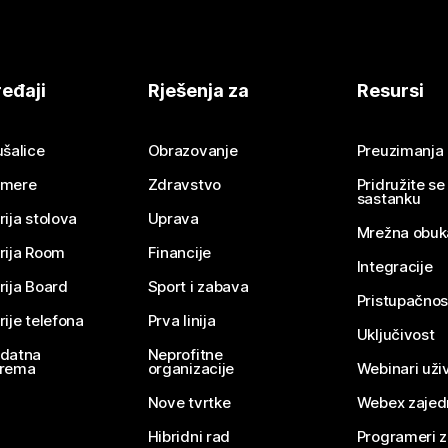
eđaji
Rješenja za
Resursi
ušalice
Obrazovanje
Preuzimanja
mere
Zdravstvo
Pridružite s
sastanku
rija stolova
Uprava
Mrežna obuk
rija Room
Financije
Integracije
rija Board
Sport i zabava
Pristupačnos
rije telefona
Prva linija
Uključivost
datna
Neprofitne
rema
organizacije
Webinari uživ
Nove tvrtke
Webex zajed
Hibridni rad
Programeri 