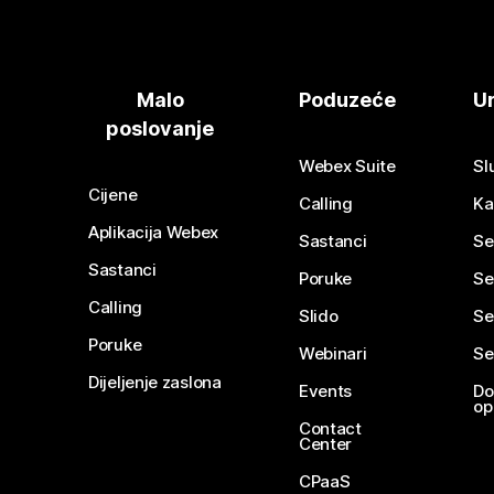
Malo
Poduzeće
Ur
poslovanje
Webex Suite
Sl
Cijene
Calling
Ka
Aplikacija Webex
Sastanci
Se
Sastanci
Poruke
Se
Calling
Slido
Se
Poruke
Webinari
Se
Dijeljenje zaslona
Events
Do
op
Contact
Center
CPaaS