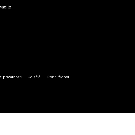
vacije
ti privatnosti
Kolačići
Robni žigovi