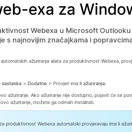
web-exa za Windo
duktivnost Webexa u Microsoft Outlooku 
danje s najnovijim značajkama i popravcim
tomatskih ažuriranja alata za produktivnost Webexa, provjeri
e sastanka
>
Dodatne
> Provjeri ima
li ažuriranja
.
ovo ažuriranje. Ako ažuriranje nije dostupno, pojavit će se po
 novo ažuriranje, možete ga odmah instalirati.
za produktivnost Webexa automatski provjeravaju ima li ažuri