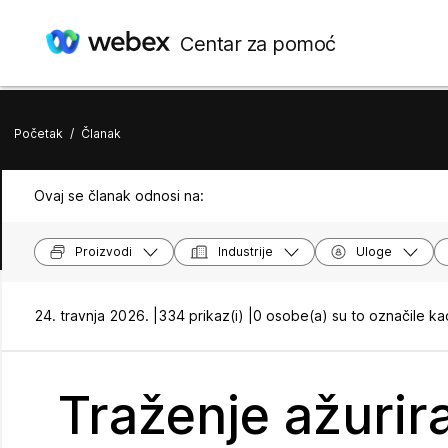
Centar za pomoć
Početak
/
Članak
Ovaj se članak odnosi na:
Proizvodi
Industrije
Uloge
24. travnja 2026. |
334 prikaz(i) |
0 osobe(a) su to označile ka
Traženje ažurira