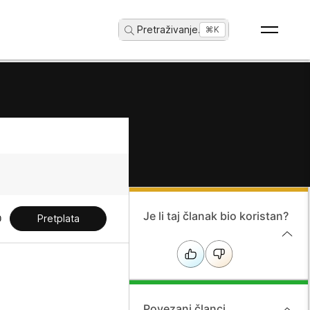
Pretraživanje
...
⌘K
Je li taj članak bio koristan?
Pretplata
Povezani članci