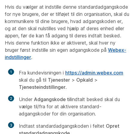
Hvis du vælger at indstille denne standardadgangskode
for nye brugere, der er tilføjet til din organisation, skal du
kommunikere til dine brugere, hvad adgangskoden er,
og at den skal nulstilles ved hjælp af deres enhed eller
appen, før de kan få adgang til deres indtalt besked.
Hvis denne funktion ikke er aktiveret, skal hver ny
bruger først indstille sin egen adgangskode på
Webex-
indstillinger
.
1
Fra kundevisningen i
https://admin.webex.com
skal du gå til
Tjenester
>
Opkald
>
Tjenesteindstillinger
.
2
Under
Adgangskode til
indtalt besked skal du
vælge til/fra for at aktivere standard-
adgangskoder for din organisation.
3
Indtast standardadgangskoden i feltet
Opret
standardadgangskode
.