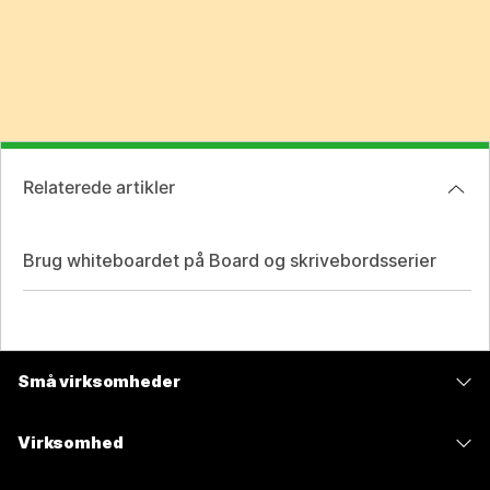
Relaterede artikler
Brug whiteboardet på Board og skrivebordsserier
Små virksomheder
Priser
Virksomhed
Webex-app
Webex Suite