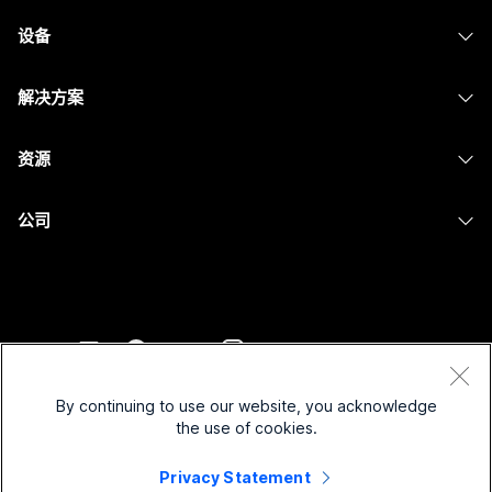
Webex Suite
设备
Meetings
Calling
头戴式耳机
Calling
解决方案
Meetings
摄像头
消息传递
教育
消息传递
资源
Desk 系列
屏幕共享
医疗保健
Slido
下载
Room 系列
公司
政府
Webinars
加入测试会议
Board 系列
Cisco
财务
Events
在线课程
Phone 系列
联系技术支持
体育与娱乐
Contact Center
集成
配件
联系销售
一线员工
CPaaS
辅助功能
条款和条件
Webex Blog
非营利组织
安全性
By continuing to use our website, you acknowledge
包容性
隐私权声明
the use of cookies.
Webex 思想领导力
新兴公司
Control Hub
Cookie
直播和点播网络研讨会
Privacy Statement
Webex 商店
商标
混合式工作