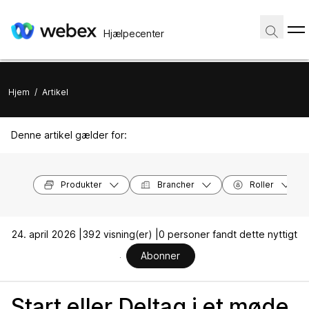
Hjælpecenter
Hjem
/
Artikel
Denne artikel gælder for:
Produkter
Brancher
Roller
24. april 2026 |
392 visning(er) |
0 personer fandt dette nyttigt
Abonner
Start eller Deltag i et møde