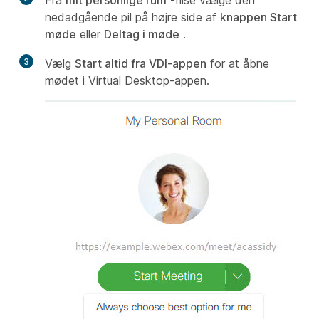
Fra
mit personlige rum
-flise vælge den
nedadgående pil på højre side af
knappen Start
møde
eller
Deltag i møde
.
3
Vælg
Start altid fra VDI-appen
for at åbne
mødet i Virtual Desktop-appen.