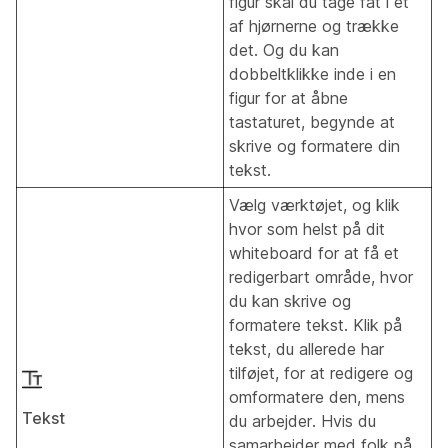
figur skal du tage fat i et
af hjørnerne og trække
det. Og du kan
dobbeltklikke inde i en
figur for at åbne
tastaturet, begynde at
skrive og formatere din
tekst.
Vælg værktøjet, og klik
hvor som helst på dit
whiteboard for at få et
redigerbart område, hvor
du kan skrive og
formatere tekst. Klik på
tekst, du allerede har
tilføjet, for at redigere og
omformatere den, mens
Tekst
du arbejder. Hvis du
samarbejder med folk på