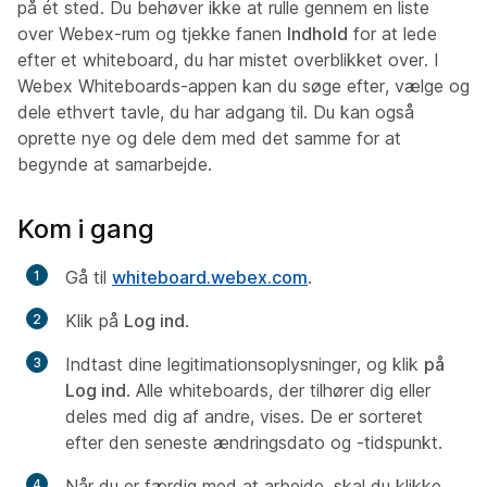
på ét sted. Du behøver ikke at rulle gennem en liste
over Webex-rum og tjekke fanen
Indhold
for at lede
efter et whiteboard, du har mistet overblikket over. I
Webex Whiteboards-appen kan du søge efter, vælge og
dele ethvert tavle, du har adgang til. Du kan også
oprette nye og dele dem med det samme for at
begynde at samarbejde.
Kom i gang
Gå til
whiteboard.webex.com
.
Klik på
Log ind
.
Indtast dine legitimationsoplysninger, og klik
på
Log ind
. Alle whiteboards, der tilhører dig eller
deles med dig af andre, vises. De er sorteret
efter den seneste ændringsdato og -tidspunkt.
Når du er færdig med at arbejde, skal du klikke