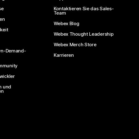
se
Kontaktieren Sie das Sales-
Team
nen
Webex Blog
keit
Webex Thought Leadership
Webex Merch Store
 On-Demand-
Karrieren
mmunity
ickler
n und
en