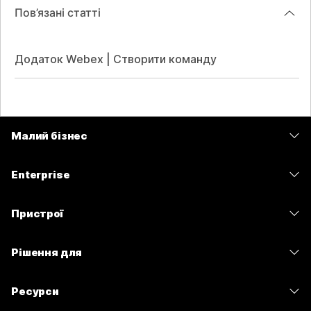
Пов’язані статті
Додаток Webex | Створити команду
Малий бізнес
Тарифи
Enterprise
Програма Webex
Webex Suite
Пристрої
Наради
Calling
Гарнітури
Calling
Рішення для
Наради
Камери
Обмін повідомленнями
Освітні заклади
Обмін повідомленнями
Ресурси
Серія настільних пристроїв
Спільний доступ до екрана
Медичні установи
Slido