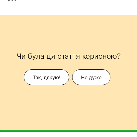
Чи була ця стаття корисною?
Так, дякую!
Не дуже