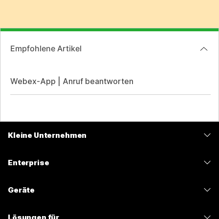
Empfohlene Artikel
Webex-App | Anruf beantworten
Kleine Unternehmen
Preise
Enterprise
Webex-App
Webex Suite
Geräte
Meetings
Calling
Headsets
Calling
Lösungen für