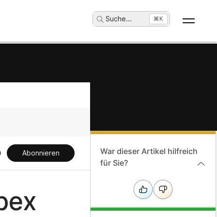
Suche
...
⌘K
War dieser Artikel hilfreich
Abonnieren
für Sie?
bex