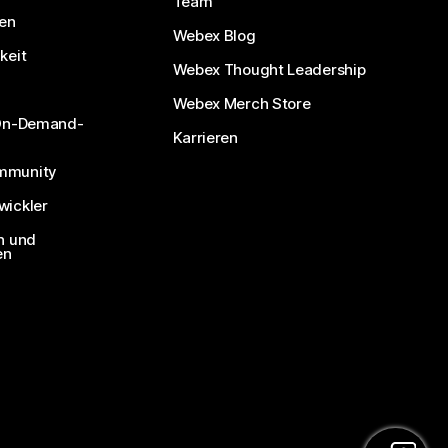
Team
nen
Webex Blog
keit
Webex Thought Leadership
Webex Merch Store
 On-Demand-
Karrieren
mmunity
ickler
n und
en