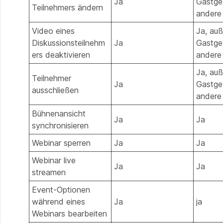
Ja
Gastge
Teilnehmers ändern
andere
Video eines
Ja, auß
Diskussionsteilnehm
Ja
Gastge
ers deaktivieren
andere
Ja, auß
Teilnehmer
Ja
Gastge
ausschließen
andere
Bühnenansicht
Ja
Ja
synchronisieren
Webinar sperren
Ja
Ja
Webinar live
Ja
Ja
streamen
Event-Optionen
während eines
Ja
ja
Webinars bearbeiten