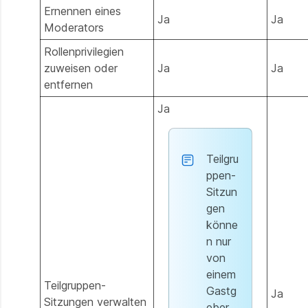
Ernennen eines
Ja
Ja
Moderators
Rollenprivilegien
zuweisen oder
Ja
Ja
entfernen
Ja
Teilgru
ppen-
Sitzun
gen
könne
n nur
von
einem
Teilgruppen-
Gastg
Ja
Sitzungen verwalten
eber