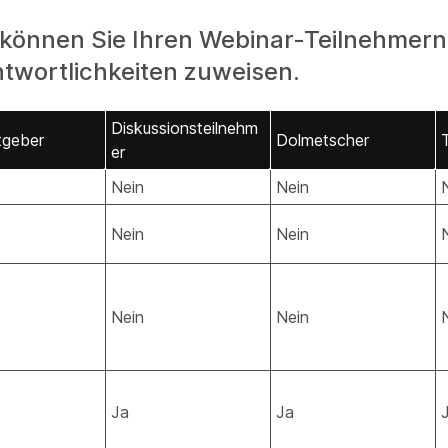
 können Sie Ihren Webinar-Teilnehmern
ntwortlichkeiten zuweisen.
Diskussionsteilnehm
tgeber
Dolmetscher
er
Nein
Nein
Nein
Nein
Nein
Nein
Ja
Ja