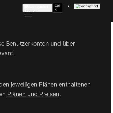
Ctrl
K
Suche
...
ose Benutzerkonten und über
vant.
den jeweiligen Plänen enthaltenen
den
Plänen und Preisen
.