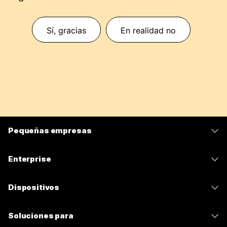
Sí, gracias
En realidad no
Pequeñas empresas
Precios
Enterprise
Aplicación de Webex
Webex Suite
Dispositivos
Reuniones
Calling
Auriculares
Calling
Soluciones para
Reuniones
Cámaras