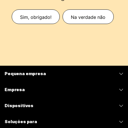
Sim, obrigado!
Na verdade não
Pequena empresa
Preços
Empresa
Aplicativo Webex
Webex Suite
Dispositivos
Meetings
Calling
Fones de ouvido
Calling
Soluções para
Meetings
Câmeras