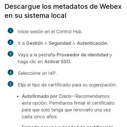
Descargue los metadatos de Webex
en su sistema local
1
Inicie sesión en el Control Hub.
2
Ir a
Gestión
>
Seguridad
>
Autenticación
.
3
Vaya a la pestaña
Proveedor de identidad
y
haga clic en
Activar SSO
.
4
Seleccione un IdP.
5
Elija el tipo de certificado para su organización:
Autofirmado por Cisco
—Recomendamos
esta opción. Permítanos firmar el certificado
para que solo tenga que renovarlo una vez
cada cinco años.