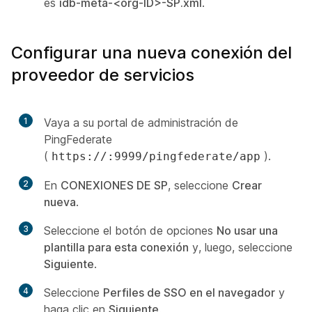
es
idb-meta-<org-ID>-SP.xml
.
Configurar una nueva conexión del
proveedor de servicios
1
Vaya a su portal de administración de
PingFederate
(
).
https://:9999/pingfederate/app
2
En
CONEXIONES DE SP
, seleccione
Crear
nueva
.
3
Seleccione el botón de opciones
No usar una
plantilla para esta conexión
y, luego, seleccione
Siguiente
.
4
Seleccione
Perfiles de SSO en el navegador
y
haga clic en
Siguiente
.