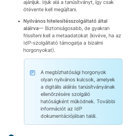
ajánljuk. Írjuk alá a tanúsítványt, így csak
ötévente kell megújítani.
Nyilvános hitelesítésszolgáltató által
aláírva
— Biztonságosabb, de gyakran
frissíteni kell a metaadatokat (kivéve, ha az
IdP-szolgáltató támogatja a bizalmi
horgonyokat).
A megbízhatósági horgonyok
olyan nyilvános kulcsok, amelyek
a digitális aláírás tanúsítványának
ellenőrzésére szolgáló
hatóságként működnek. További
információt az IdP
dokumentációjában talál.