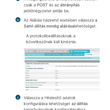
csak a
POST
és az
átirányítás
jelölőnégyzetet jelölje be.
Az Aláírási házirend esetében válassza
a
Saml-állítás mindig aláírása
lehetőséget.
A protokollbeállításoknak a
következőnek kell kinéznie.
Válassza a Hitelesítő adatok
konfigurálása lehetőséget
az állítás
tanúsítványának konfigurálásához.