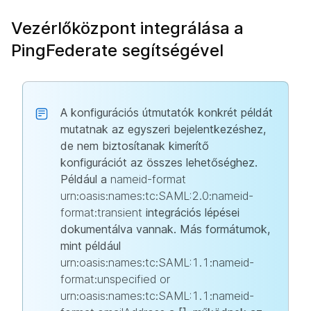
Vezérlőközpont integrálása a
PingFederate segítségével
A konfigurációs útmutatók konkrét példát
mutatnak az egyszeri bejelentkezéshez,
de nem biztosítanak kimerítő
konfigurációt az összes lehetőséghez.
Például a
nameid-format
urn:oasis:names:tc:SAML:2.0:nameid-
format:transient
integrációs lépései
dokumentálva vannak. Más formátumok,
mint például
urn:oasis:names:tc:SAML:1.1:nameid-
format:unspecified or
urn:oasis:names:tc:SAML:1.1:nameid-