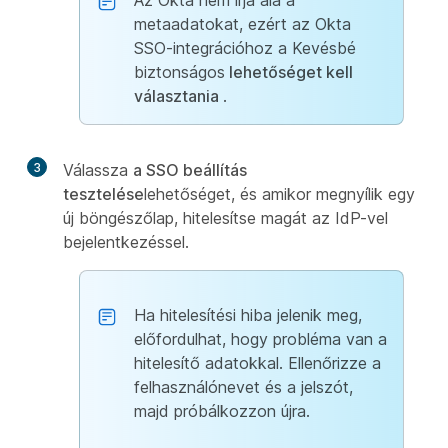
Az Okta nem írja alá a
metaadatokat, ezért az Okta
SSO-integrációhoz a Kevésbé
biztonságos
lehetőséget kell
választania
.
3
Válassza
a SSO beállítás
tesztelése
lehetőséget, és amikor megnyílik egy
új böngészőlap, hitelesítse magát az IdP-vel
bejelentkezéssel.
Ha hitelesítési hiba jelenik meg,
előfordulhat, hogy probléma van a
hitelesítő adatokkal. Ellenőrizze a
felhasználónevet és a jelszót,
majd próbálkozzon újra.