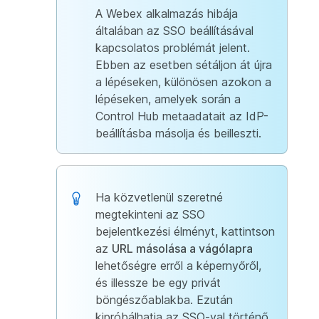
A Webex alkalmazás hibája
általában az SSO beállításával
kapcsolatos problémát jelent.
Ebben az esetben sétáljon át újra
a lépéseken, különösen azokon a
lépéseken, amelyek során a
Control Hub metaadatait az IdP-
beállításba másolja és beilleszti.
Ha közvetlenül szeretné
megtekinteni az SSO
bejelentkezési élményt, kattintson
az
URL másolása a vágólapra
lehetőségre erről a képernyőről,
és illessze be egy privát
böngészőablakba. Ezután
kipróbálhatja az SSO-val történő