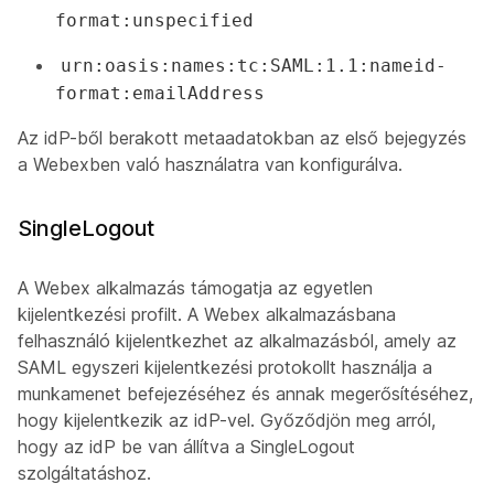
format:unspecified
urn:oasis:names:tc:SAML:1.1:nameid-
format:emailAddress
Az idP-ből berakott metaadatokban az első bejegyzés
a Webexben való használatra van konfigurálva.
SingleLogout
A Webex alkalmazás támogatja az egyetlen
kijelentkezési profilt. A Webex alkalmazásbana
felhasználó kijelentkezhet az alkalmazásból, amely az
SAML egyszeri kijelentkezési protokollt használja a
munkamenet befejezéséhez és annak megerősítéséhez,
hogy kijelentkezik az idP-vel. Győződjön meg arról,
hogy az idP be van állítva a SingleLogout
szolgáltatáshoz.