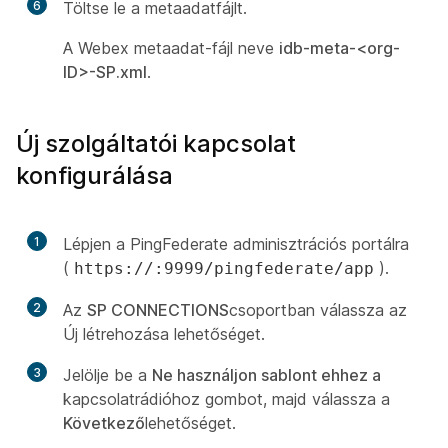
6
Töltse le a metaadatfájlt.
A Webex metaadat-fájl neve
idb-meta-<org-
ID>-SP.xml
.
Új szolgáltatói kapcsolat
konfigurálása
1
Lépjen a PingFederate adminisztrációs portálra
(
).
https://:9999/pingfederate/app
2
Az
SP CONNECTIONS
csoportban válassza az
Új létrehozása
lehetőséget.
3
Jelölje be a
Ne használjon sablont ehhez a
kapcsolatrádióhoz gombot, majd válassza a
Következő
lehetőséget.