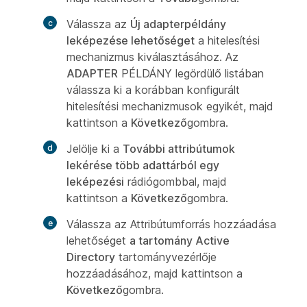
Válassza az
Új adapterpéldány
leképezése lehetőséget
a hitelesítési
mechanizmus kiválasztásához. Az
ADAPTER
PÉLDÁNY legördülő listában
válassza ki a korábban konfigurált
hitelesítési mechanizmusok egyikét, majd
kattintson a
Következő
gombra.
Jelölje ki a
További attribútumok
lekérése több adattárból egy
leképezési
rádiógombbal, majd
kattintson a
Következő
gombra.
Válassza az Attribútumforrás hozzáadása
lehetőséget
a tartomány Active
Directory
tartományvezérlője
hozzáadásához, majd kattintson a
Következő
gombra.