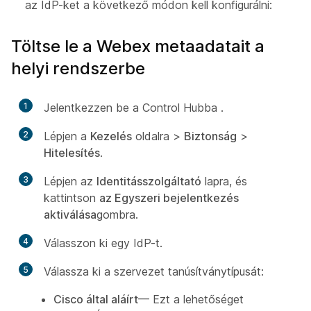
az IdP-ket a következő módon kell konfigurálni:
Töltse le a Webex metaadatait a
helyi rendszerbe
1
Jelentkezzen be a Control Hubba
.
2
Lépjen a
Kezelés
oldalra >
Biztonság
>
Hitelesítés
.
3
Lépjen az
Identitásszolgáltató
lapra, és
kattintson
az Egyszeri bejelentkezés
aktiválása
gombra.
4
Válasszon ki egy IdP-t.
5
Válassza ki a szervezet tanúsítványtípusát:
Cisco által aláírt
— Ezt a lehetőséget