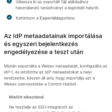
3
Válassza ki az exportált fájl aláírásához
használandó tanúsítványt a legördülő helyről.
4
Kattintson a
Exportálás
gombra.
Az IdP metaadatainak importálása
és egyszeri bejelentkezés
engedélyezése a teszt után
Miután exportálta a Webex metaadatait, konfigurálta az
idP-t, és letöltötte az IdP metaadatokat a helyi
rendszerbe, készen áll arra, hogy importálja azt a
Webex szervezetébe a Control Hubból .
Mielőtt elkezdené
Ne tesztelje az SSO-integrációt az