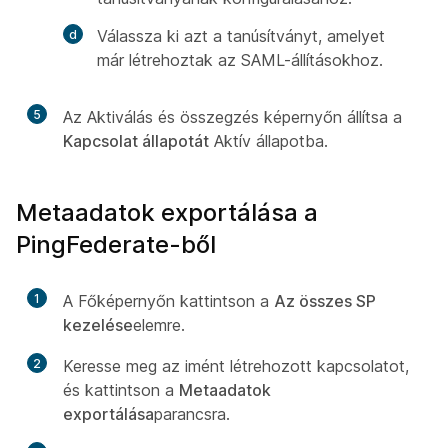
Válassza ki azt a tanúsítványt, amelyet
már létrehoztak az SAML-állításokhoz.
5
Az Aktiválás és összegzés képernyőn állítsa a
Kapcsolat állapotát
Aktív
állapotba.
Metaadatok exportálása a
PingFederate-ből
1
A Főképernyőn kattintson a
Az összes SP
kezelése
elemre.
2
Keresse meg az imént létrehozott kapcsolatot,
és kattintson a
Metaadatok
exportálása
parancsra.