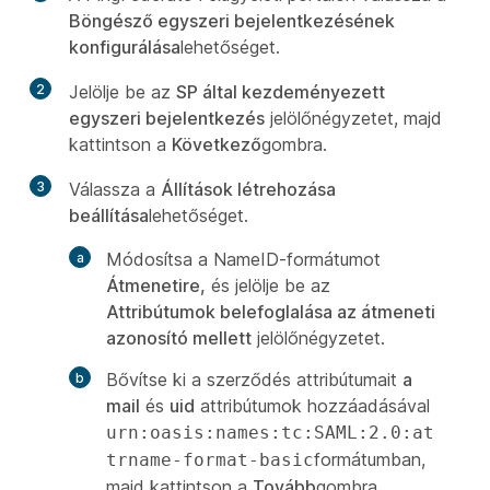
Böngésző egyszeri bejelentkezésének
konfigurálása
lehetőséget.
2
Jelölje be az
SP által kezdeményezett
egyszeri bejelentkezés
jelölőnégyzetet, majd
kattintson a
Következő
gombra.
3
Válassza a
Állítások létrehozása
beállítása
lehetőséget.
Módosítsa a NameID-formátumot
Átmenetire,
és jelölje be az
Attribútumok belefoglalása az átmeneti
azonosító mellett
jelölőnégyzetet.
Bővítse ki a szerződés attribútumait
a
mail
és
uid
attribútumok hozzáadásával
urn:oasis:names:tc:SAML:2.0:at
formátumban,
trname-format-basic
majd kattintson a
Tovább
gombra.