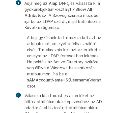
Adja meg az
Alap
DN-t, és válassza ki a
gyökérobjektum-osztályt
<Show All
Attributes>
. A Szöveg szűrése mezőbe
írja be az LDAP szűrőt, majd kattintson a
Következő
gombra.
A bejegyzésnek tartalmaznia kell azt az
attribútumot, amelyet a felhasználótól
elvár. Tartalmaznia kell azt az értéket is,
amelyre az LDAP-forrásokban leképezi.
Ha például az Active Directory szűrőre
van állítva a Windows bejelentkezési
attribútumon, írja be a
sAMAccountName=${Username}
paran
csot.
Válassza ki a forrást és az értéket az
állítási attribútumok leképezéséhez az AD
adattár által biztosított attribútumokkal.