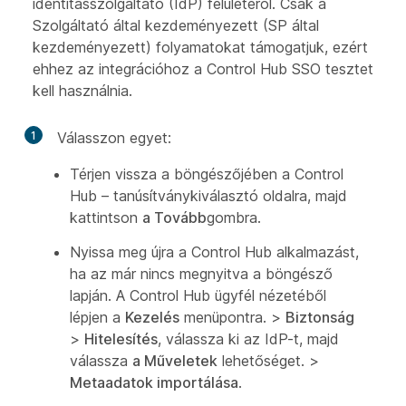
identitásszolgáltató (IdP) felületéről. Csak a
Szolgáltató által kezdeményezett (SP által
kezdeményezett) folyamatokat támogatjuk, ezért
ehhez az integrációhoz a Control Hub SSO tesztet
kell használnia.
1
Válasszon egyet:
Térjen vissza a böngészőjében a Control
Hub – tanúsítványkiválasztó oldalra, majd
kattintson
a Tovább
gombra.
Nyissa meg újra a Control Hub alkalmazást,
ha az már nincs megnyitva a böngésző
lapján. A Control Hub ügyfél nézetéből
lépjen a
Kezelés
menüpontra. >
Biztonság
>
Hitelesítés
, válassza ki az IdP-t, majd
válassza
a Műveletek
lehetőséget. >
Metaadatok importálása
.