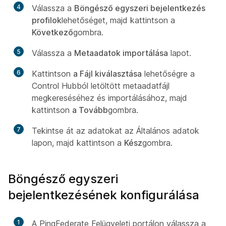
4
Válassza a
Böngésző egyszeri bejelentkezés
profilok
lehetőséget, majd kattintson a
Következő
gombra.
5
Válassza a
Metaadatok importálása
lapot.
6
Kattintson
a Fájl kiválasztása
lehetőségre a
Control Hubból letöltött metaadatfájl
megkereséséhez és importálásához, majd
kattintson
a Tovább
gombra.
7
Tekintse át az adatokat az Általános adatok
lapon, majd kattintson a
Kész
gombra.
Böngésző egyszeri
bejelentkezésének konfigurálása
1
A PingFederate Felügyeleti portálon válassza a