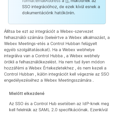
format:emailAddress
a [], működnek az
SSO integrációhoz, de ezek kívül esnek a
dokumentációnk hatókörén.
Állítsa be ezt az integrációt a Webex-szervezet
felhasználói számára (beleértve a Webex alkalmazást, a
Webex Meetings-etés a Control Hubban felügyelt
egyéb szolgáltatásokat). Ha a Webex webhelye
integrálva van a Control Hubba , a Webex webhely
örökli a felhasználókezelést. Ha nem tud ilyen módon
hozzáférni a Webex Értekezletekhez , és nem kezeli a
Control Hubban , külön integrációt kell végeznie az SSO
engedélyezéséhez a Webex Meetingsszámára .
Mielőtt elkezdené
Az SSO és a Control Hub esetében az IdP-knek meg
kell felelniük az SAML 2.0 specifikációnak. Ezenkívül