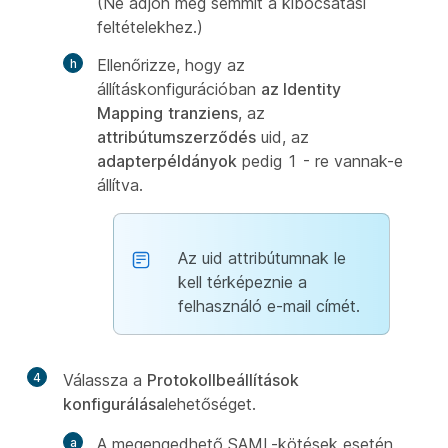
(Ne adjon meg semmit a kibocsátási
feltételekhez.)
Ellenőrizze, hogy az
állításkonfigurációban
az Identity
Mapping
tranziens
, az
attribútumszerződés
uid, az
adapterpéldányok
pedig 1 - re vannak-e
állítva.
Az uid attribútumnak le
kell térképeznie a
felhasználó e-mail címét.
4
Válassza a
Protokollbeállítások
konfigurálása
lehetőséget.
A megengedhető SAML-kötések esetén