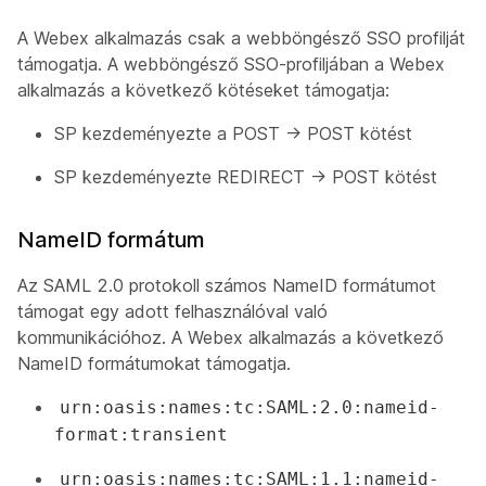
A Webex alkalmazás csak a webböngésző SSO profilját
támogatja. A webböngésző SSO-profiljában a Webex
alkalmazás a következő kötéseket támogatja:
SP kezdeményezte a POST -> POST kötést
SP kezdeményezte REDIRECT -> POST kötést
NameID formátum
Az SAML 2.0 protokoll számos NameID formátumot
támogat egy adott felhasználóval való
kommunikációhoz. A Webex alkalmazás a következő
NameID formátumokat támogatja.
urn:oasis:names:tc:SAML:2.0:nameid-
format:transient
urn:oasis:names:tc:SAML:1.1:nameid-