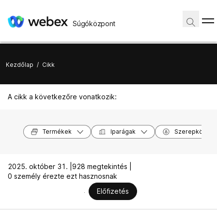
Súgóközpont
Kezdőlap
/
Cikk
A cikk a következőre vonatkozik:
Termékek
Iparágak
Szerepkörök
2025. október 31. |
928 megtekintés |
0 személy érezte ezt hasznosnak
Előfizetés