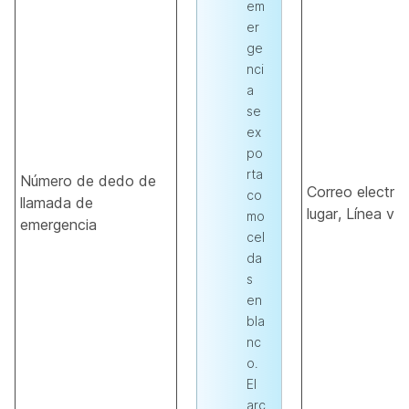
em
er
ge
nci
a
se
ex
po
rta
Número de dedo de
Correo electró
co
llamada de
lugar, Línea vir
mo
emergencia
cel
da
s
en
bla
nc
o.
El
arc