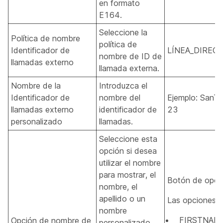
en formato
E164.
Seleccione la
Política de nombre
política de
Identificador de
LÍNEA_DIRECT
nombre de ID de
llamadas externo
llamada externa.
Nombre de la
Introduzca el
Identificador de
nombre del
Ejemplo: SanT.
llamadas externo
identificador de
23
personalizado
llamadas.
Seleccione esta
opción si desea
utilizar el nombre
para mostrar, el
Botón de opci
nombre, el
apellido o un
Las opciones s
nombre
FIRSTNAM
Opción de nombre de
personalizado