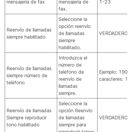
mensajería de fax
mensajería de
1-23
fax.
Seleccione la
opción reenvío
Reenvío de llamadas
de llamadas
VERDADERO, 
siempre habilitado
siempre
habilitado.
Introduzca el
número de
Reenvío de llamadas
teléfono de
Ejemplo: 1909
siempre número de
reenvío de
caracteres: 1-
teléfono
llamadas
siempre.
Seleccione la
Reenvío de llamadas
opción Reenvío
Siempre reproducir
de llamadas
VERDADERO, 
tono habilitado
siempre para
reproducir tonos.