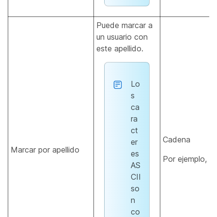
Puede marcar a
un usuario con
este apellido.
Lo
s
ca
ra
ct
Cadena
er
Marcar por apellido
es
Por ejemplo,
D
AS
CII
so
n
co