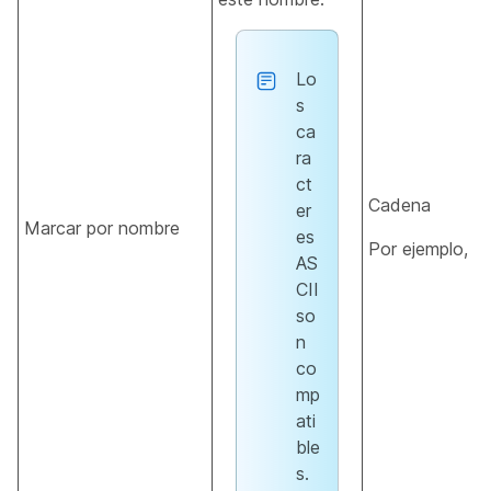
Lo
s
ca
ra
ct
Cadena
er
Marcar por nombre
es
Por ejemplo,
J
AS
CII
so
n
co
mp
ati
ble
s.