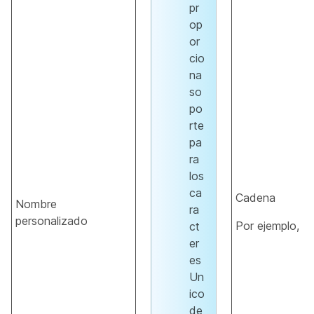
pr
op
or
cio
na
so
po
rte
pa
ra
los
ca
Cadena
Nombre
ra
personalizado
Por ejemplo,
ct
J
er
es
Un
ico
de