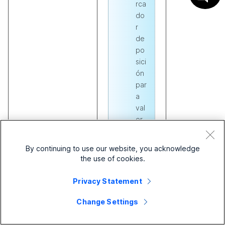
rca
do
r
de
po
sici
ón
par
a
val
or
es
de
By continuing to use our website, you acknowledge
no
the use of cookies.
mb
re
Privacy Statement
va
cío
Change Settings
s.