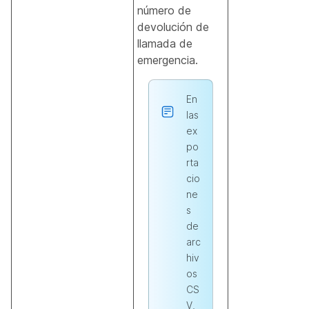
número de
devolución de
llamada de
emergencia.
En
las
ex
po
rta
cio
ne
s
de
arc
hiv
os
CS
V,