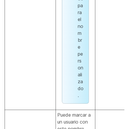
pa
ra
el
no
m
br
e
pe
rs
on
ali
za
do
.
Puede marcar a
un usuario con
este nombre.