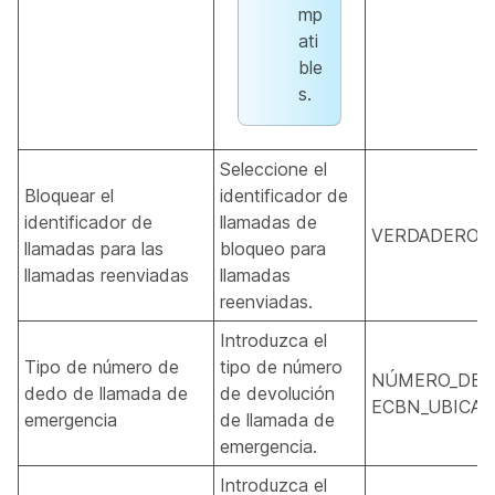
mp
ati
ble
s.
Seleccione el
Bloquear el
identificador de
identificador de
llamadas de
VERDADERO, 
llamadas para las
bloqueo para
llamadas reenviadas
llamadas
reenviadas.
Introduzca el
Tipo de número de
tipo de número
NÚMERO_DE_M
dedo de llamada de
de devolución
ECBN_UBICACI
emergencia
de llamada de
emergencia.
Introduzca el