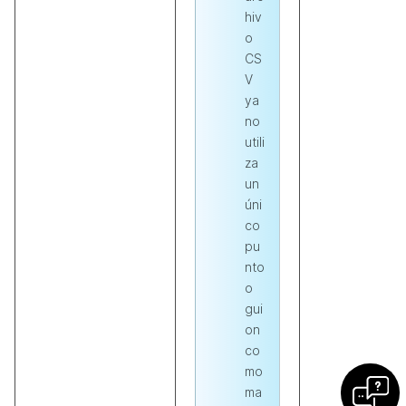
hiv
o
CS
V
ya
no
utili
za
un
úni
co
pu
nto
o
gui
on
co
mo
ma