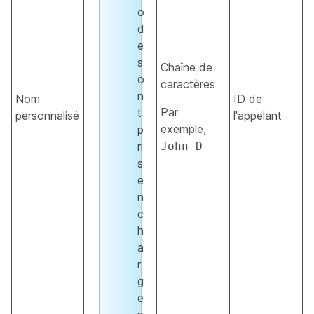
o
d
e
s
Chaîne de
o
caractères
n
Nom
ID de
Par
t
personnalisé
l'appelant
exemple,
p
ri
John D
s
e
n
c
h
a
r
g
e