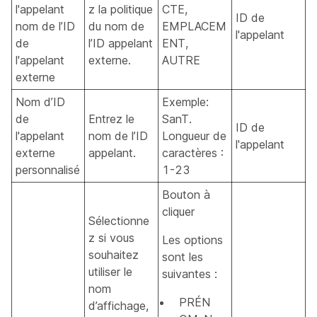
l'appelant
z la politique
CTE,
ID de
nom de l’ID
du nom de
EMPLACEM
l'appelant
de
l’ID appelant
ENT,
l'appelant
externe.
AUTRE
externe
Nom d’ID
Exemple:
de
Entrez le
SanT.
ID de
l'appelant
nom de l’ID
Longueur de
l'appelant
externe
appelant.
caractères :
personnalisé
1-23
Bouton à
cliquer
Sélectionne
z si vous
Les options
souhaitez
sont les
utiliser le
suivantes :
nom
PRÉN
d’affichage,