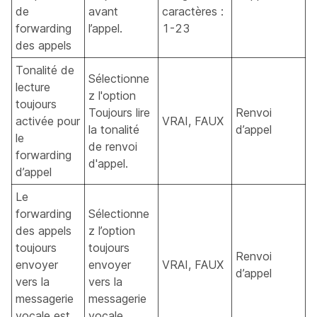
de
avant
caractères :
forwarding
l’appel.
1-23
des appels
Tonalité de
Sélectionne
lecture
z l'option
toujours
Toujours lire
Renvoi
activée pour
VRAI, FAUX
la tonalité
d’appel
le
de renvoi
forwarding
d'appel.
d’appel
Le
forwarding
Sélectionne
des appels
z l’option
toujours
toujours
Renvoi
envoyer
envoyer
VRAI, FAUX
d’appel
vers la
vers la
messagerie
messagerie
vocale est
vocale.