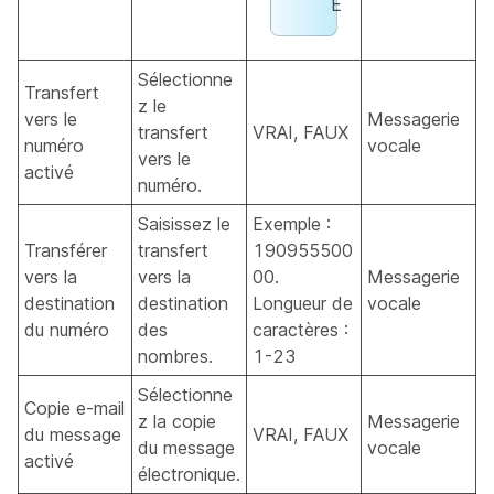
E
Sélectionne
Transfert
z le
vers le
Messagerie
transfert
VRAI, FAUX
numéro
vocale
vers le
activé
numéro.
Saisissez le
Exemple :
Transférer
transfert
190955500
vers la
vers la
00.
Messagerie
destination
destination
Longueur de
vocale
du numéro
des
caractères :
nombres.
1-23
Sélectionne
Copie e-mail
z la copie
Messagerie
du message
VRAI, FAUX
du message
vocale
activé
électronique.