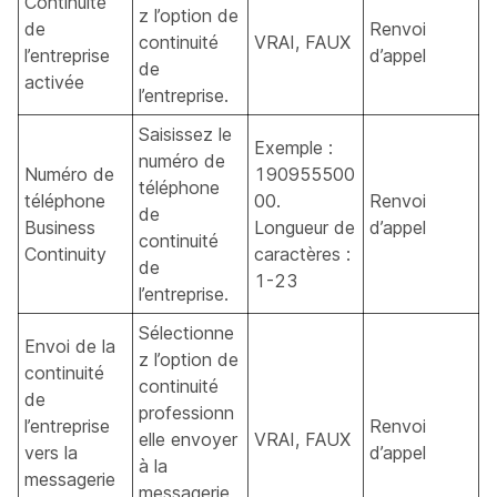
Continuité
z l’option de
de
Renvoi
continuité
VRAI, FAUX
l’entreprise
d’appel
de
activée
l’entreprise.
Saisissez le
Exemple :
numéro de
Numéro de
190955500
téléphone
téléphone
00.
Renvoi
de
Business
Longueur de
d’appel
continuité
Continuity
caractères :
de
1-23
l’entreprise.
Sélectionne
Envoi de la
z l’option de
continuité
continuité
de
professionn
l’entreprise
Renvoi
elle envoyer
VRAI, FAUX
vers la
d’appel
à la
messagerie
messagerie