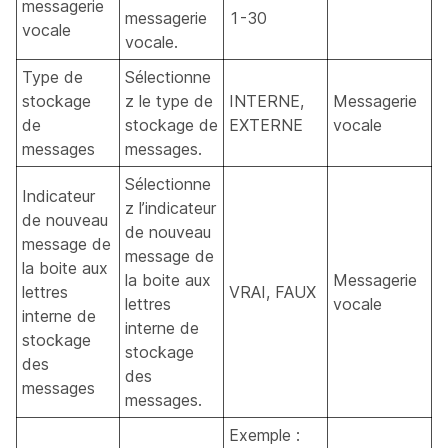
messagerie
messagerie
1-30
vocale
vocale.
Type de
Sélectionne
stockage
z le type de
INTERNE,
Messagerie
de
stockage de
EXTERNE
vocale
messages
messages.
Sélectionne
Indicateur
z l’indicateur
de nouveau
de nouveau
message de
message de
la boite aux
la boite aux
Messagerie
lettres
VRAI, FAUX
lettres
vocale
interne de
interne de
stockage
stockage
des
des
messages
messages.
Exemple :