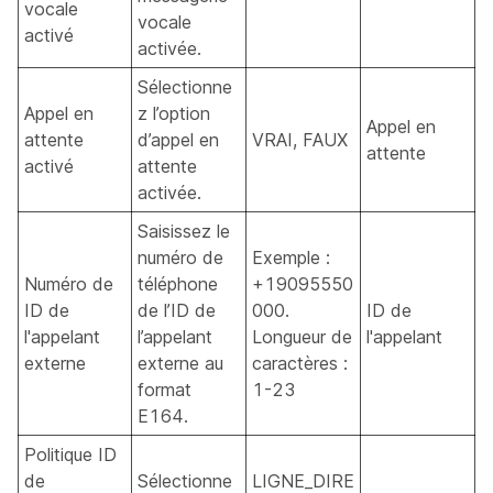
vocale
vocale
activé
activée.
Sélectionne
Appel en
z l’option
Appel en
attente
d’appel en
VRAI, FAUX
attente
activé
attente
activée.
Saisissez le
numéro de
Exemple :
Numéro de
téléphone
+19095550
ID de
de l’ID de
000.
ID de
l'appelant
l’appelant
Longueur de
l'appelant
externe
externe au
caractères :
format
1-23
E164.
Politique ID
de
Sélectionne
LIGNE_DIRE