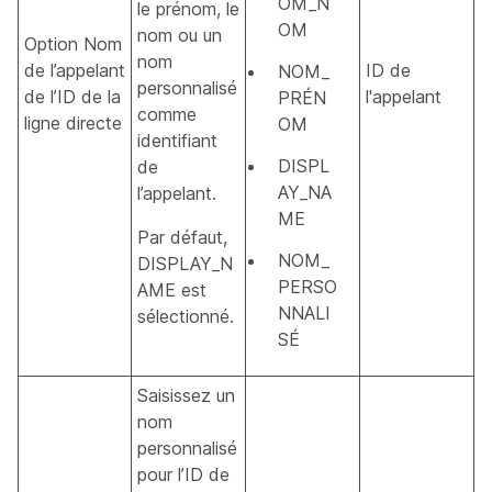
OM_N
le prénom, le
OM
nom ou un
Option Nom
nom
de l’appelant
ID de
NOM_
personnalisé
de l’ID de la
l'appelant
PRÉN
comme
ligne directe
OM
identifiant
DISPL
de
AY_NA
l’appelant.
ME
Par défaut,
NOM_
DISPLAY_N
PERSO
AME est
NNALI
sélectionné.
SÉ
Saisissez un
nom
personnalisé
pour l’ID de