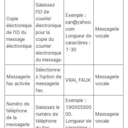
Saisissez
l'ID de
Exemple :
Copie
courrier
san@yahoo.
électronique
électronique
com
Messagerie
de l’ID du
pour la
Longueur de
vocale
message
copie du
caractères :
électronique
courrier
1-30
électronique
du message.
Sélectionne
Messagerie
z l’option de
Messagerie
VRAI, FAUX
fax activée
messagerie
vocale
fax.
Exemple :
Numéro de
Saisissez le
190955500
téléphone
numéro de
00.
Messagerie
de la
téléphone
Longueur de
vocale
messagerie
du fax.
caractères :