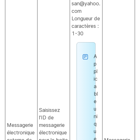
san@yahoo.
com
Longueur de
caractères :
1-30
A
p
pl
ic
a
bl
e
u
Saisissez
ni
l’ID de
q
Messagerie
messagerie
u
électronique
électronique
e