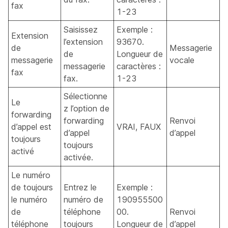
fax
1-23
Saisissez
Exemple :
Extension
l’extension
93670.
de
Messagerie
de
Longueur de
messagerie
vocale
messagerie
caractères :
fax
fax.
1-23
Sélectionne
Le
z l’option de
forwarding
forwarding
Renvoi
d’appel est
VRAI, FAUX
d’appel
d’appel
toujours
toujours
activé
activée.
Le numéro
de toujours
Entrez le
Exemple :
le numéro
numéro de
190955500
de
téléphone
00.
Renvoi
téléphone
toujours
Longueur de
d’appel