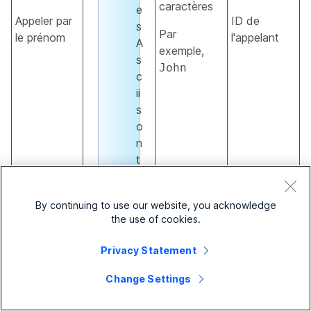
caractères
e
Appeler par
ID de
s
Par
le prénom
l'appelant
A
exemple,
s
John
c
ii
s
o
n
t
p
ri
By continuing to use our website, you acknowledge
s
the use of cookies.
e
n
Privacy Statement
c
h
Change Settings
a
r