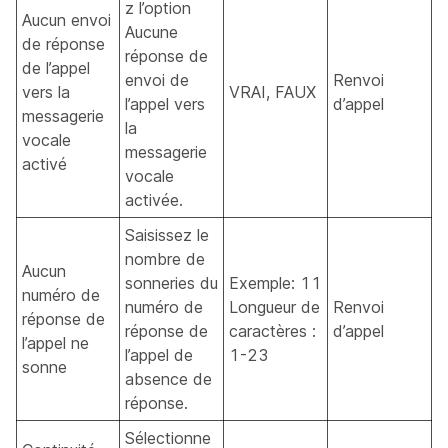
z l’option
Aucun envoi
Aucune
de réponse
réponse de
de l’appel
envoi de
Renvoi
vers la
VRAI, FAUX
l’appel vers
d’appel
messagerie
la
vocale
messagerie
activé
vocale
activée.
Saisissez le
nombre de
Aucun
sonneries du
Exemple: 11
numéro de
numéro de
Longueur de
Renvoi
réponse de
réponse de
caractères :
d’appel
l’appel ne
l’appel de
1-23
sonne
absence de
réponse.
Sélectionne