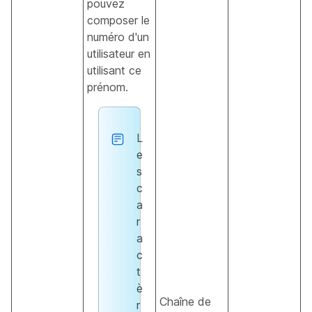
pouvez
composer le
numéro d'un
utilisateur en
utilisant ce
prénom.
L
e
s
c
a
r
a
c
t
è
Chaîne de
r