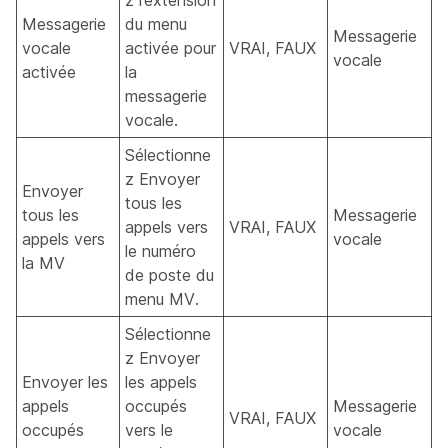
z l’extension
Messagerie
du menu
Messagerie
vocale
activée pour
VRAI, FAUX
vocale
activée
la
messagerie
vocale.
Sélectionne
z Envoyer
Envoyer
tous les
tous les
Messagerie
appels vers
VRAI, FAUX
appels vers
vocale
le numéro
la MV
de poste du
menu MV.
Sélectionne
z Envoyer
Envoyer les
les appels
appels
occupés
Messagerie
VRAI, FAUX
occupés
vers le
vocale