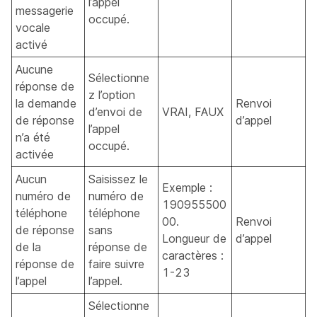
l’appel
messagerie
occupé.
vocale
activé
Aucune
Sélectionne
réponse de
z l’option
la demande
Renvoi
d’envoi de
VRAI, FAUX
de réponse
d’appel
l’appel
n’a été
occupé.
activée
Aucun
Saisissez le
Exemple :
numéro de
numéro de
190955500
téléphone
téléphone
00.
Renvoi
de réponse
sans
Longueur de
d’appel
de la
réponse de
caractères :
réponse de
faire suivre
1-23
l’appel
l’appel.
Sélectionne