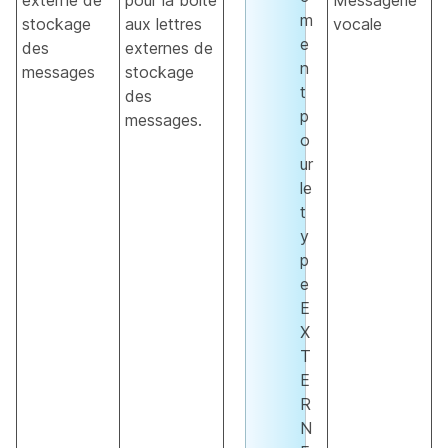
externe de
pour la boite
Messagerie
m
stockage
aux lettres
vocale
e
des
externes de
n
messages
stockage
t
des
p
messages.
o
ur
le
t
y
p
e
E
X
T
E
R
N