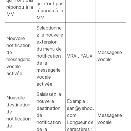
qui n’ont pas
qui n’ont pas
répondu à la
répondu à la
MV
MV.
Sélectionne
z la nouvelle
Nouvelle
extension
notification
du menu de
de
Messagerie
notification
VRAI, FAUX
messagerie
vocale
de la
vocale
messagerie
activée
vocale
activée.
Saisissez la
Nouvelle
nouvelle
Exemple :
destination
destination
san@yahoo.
de
de
com
Messagerie
notification
notification
Longueur de
vocale
de
de la
caractères :