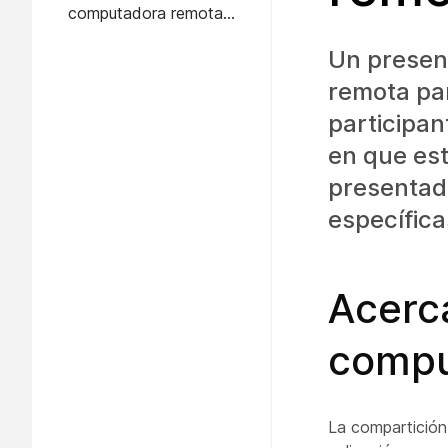
computadora remota
compartida
Un presen
remota pa
participan
en que es
presentado
específica
Acerc
compu
La compartición