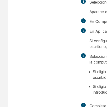
1
Seleccio
Aparece e
2
En
Compu
3
En
Aplica
Si config
escritorio
4
Seleccio
la comput
Si elig
escribi
Si eligi
introdu
5
Complete 