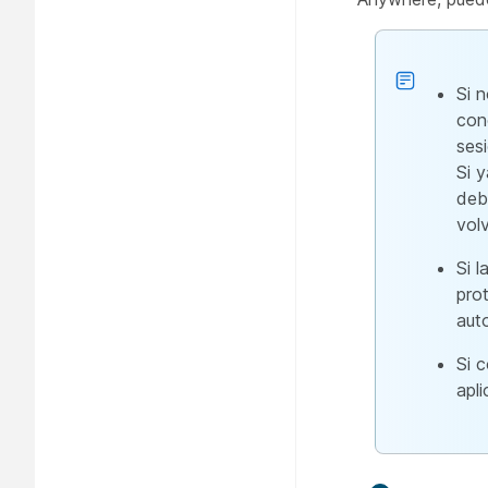
Si 
con
ses
Si 
deb
volv
Si 
pro
aut
Si 
apl