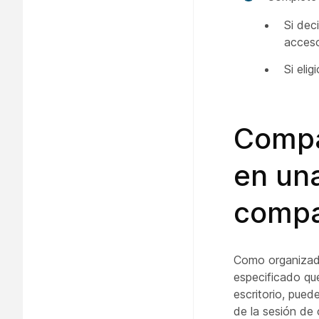
Si dec
acceso
Si eli
Compar
en un
compa
Como organizado
especificado que
escritorio, pued
de la sesión de