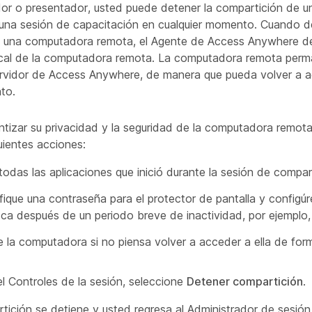
r o presentador, usted puede detener la compartición de 
una sesión de capacitación en cualquier momento. Cuando d
e una computadora remota, el Agente de Access Anywhere d
cal de la computadora remota. La computadora remota per
rvidor de Access Anywhere, de manera que pueda volver a a
to.
ntizar su privacidad y la seguridad de la computadora remota,
uientes acciones:
 todas las aplicaciones que inició durante la sesión de compar
fique una contraseña para el protector de pantalla y configúr
ca después de un periodo breve de inactividad, por ejemplo,
 la computadora si no piensa volver a acceder a ella de for
el Controles de la sesión, seleccione
Detener compartición
.
tición se detiene y usted regresa al Administrador de sesión