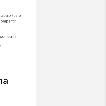
 abajo (es el
ompartir
 compartir.
s
na