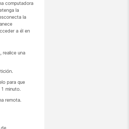
una computadora
etenga la
esconecta la
manece
cceder a él en
 realice una
tición.
elo para que
 1 minuto.
ma remota.
 de