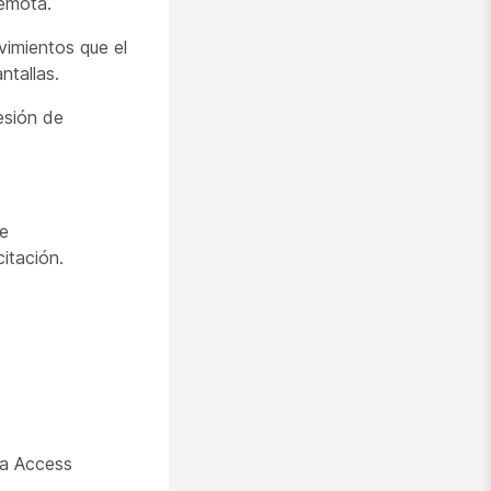
remota.
vimientos que el
ntallas.
esión de
de
citación.
ra Access