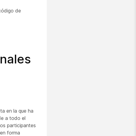
 código de
onales
a en la que ha
de a todo el
os participantes
 en forma