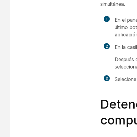
simultánea.
1
En el pane
último bot
aplicació
2
En la casi
Después d
seleccion
3
Selecion
Deten
compu