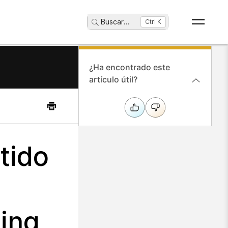
Buscar
...
Ctrl K
¿Ha encontrado este
artículo útil?
tido
ing