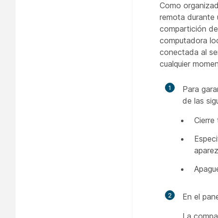
Como organizado
remota durante 
compartición d
computadora lo
conectada al se
cualquier momen
1
Para gara
de las sig
Cierre
Especi
aparez
Apague
2
En el pan
La compar