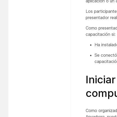
aplicación o un
Los participant
presentador rea
Como presentad
capacitación si:
Ha instala
Se conectó 
capacitació
Inicia
compu
Como organizado
Anywhere, puede