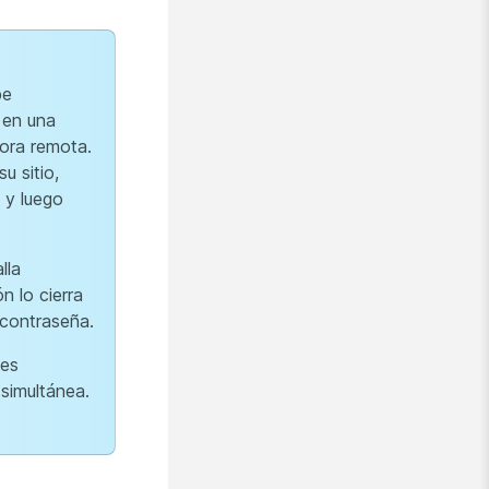
be
 en una
ora remota.
u sitio,
 y luego
lla
n lo cierra
contraseña.
les
 simultánea.