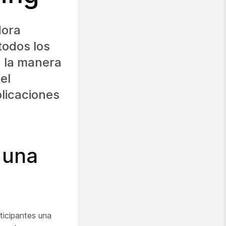
dora
todos los
n la manera
el
plicaciones
 una
ticipantes una