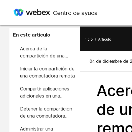
Centro de ayuda
En este artículo
Inicio
/
Artículo
Acerca de la
compartición de una
04 de diciembre de 
computadora remota
Iniciar la compartición de
una computadora remota
Acer
Compartir aplicaciones
adicionales en una
computadora remota
de u
Detener la compartición
compartida
de una computadora
remo
remota
Administrar una