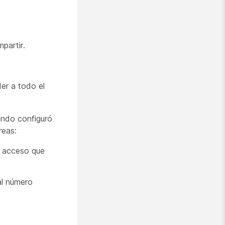
partir.
er a todo el
ando configuró
reas:
e acceso que
 al número