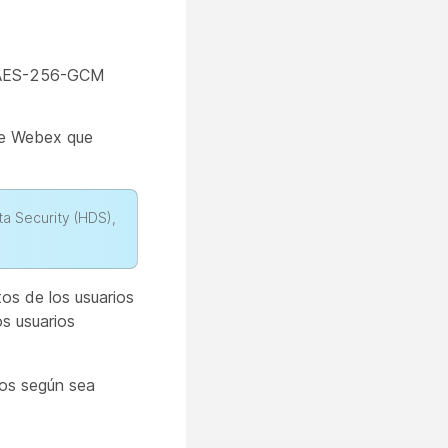
mo AES-256-GCM
de Webex que
a Security (HDS),
os de los usuarios
os usuarios
tos según sea