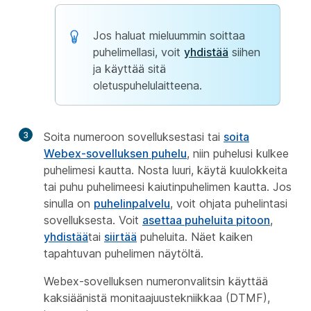
Jos haluat mieluummin soittaa
puhelimellasi, voit
yhdistää
siihen
ja käyttää sitä
oletuspuhelulaitteena.
3
Soita numeroon sovelluksestasi tai
soita
Webex-sovelluksen puhelu
, niin puhelusi kulkee
puhelimesi kautta. Nosta luuri, käytä kuulokkeita
tai puhu puhelimeesi kaiutinpuhelimen kautta. Jos
sinulla on
puhelinpalvelu
, voit ohjata puhelintasi
sovelluksesta. Voit
asettaa puheluita pitoon
,
yhdistää
tai
siirtää
puheluita. Näet kaiken
tapahtuvan puhelimen näytöltä.
Webex-sovelluksen numeronvalitsin käyttää
kaksiäänistä monitaajuustekniikkaa (DTMF),