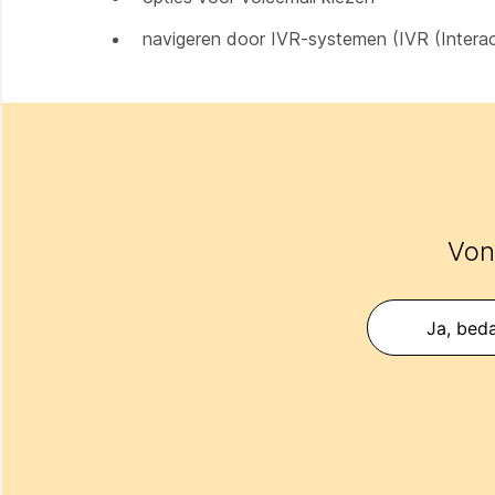
navigeren door IVR-systemen (IVR (Intera
Vond
Ja, beda