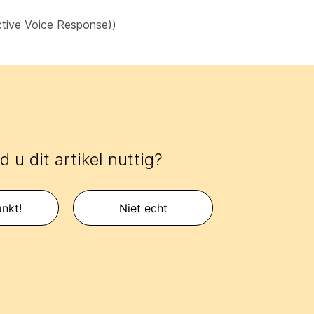
ctive Voice Response))
 u dit artikel nuttig?
nkt!
Niet echt