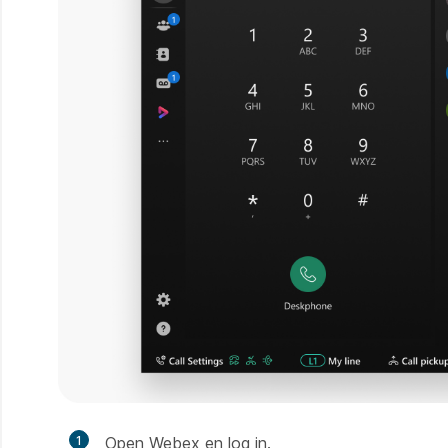
1
Open Webex en log in.