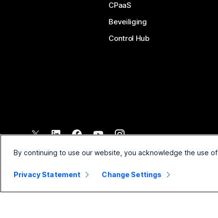
CPaaS
Beveiliging
Control Hub
©
2026
Cisco en/of de dochterondernemingen. Alle rechten voo
By continuing to use our website, you acknowledge the use of
Privacy Statement
Change Settings