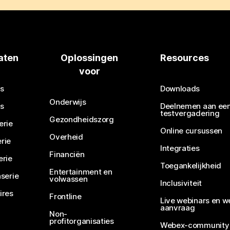
aten
Oplossingen
Resources
voor
s
Downloads
Onderwijs
s
Deelnemen aan ee
testvergadering
Gezondheidszorg
erie
Online cursussen
Overheid
rie
Integraties
Financiën
erie
Toegankelijkheid
Entertainment en
serie
volwassen
Inclusiviteit
ires
Frontline
Live webinars en w
aanvraag
Non-
profitorganisaties
Webex-community