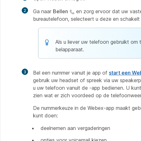
2
Ga naar
Bellen
en zorg ervoor dat uw vaste 
bureautelefoon, selecteert u deze en schakelt
Als u liever uw telefoon gebruikt om 
belapparaat.
3
Bel een nummer vanuit je app of
start een W
gebruik uw headset of spreek via uw speakerp
u uw telefoon vanuit de -app bedienen. U kun
zien wat er zich voordeed op de telefoonwee
De nummerkeuze in de Webex-app maakt gebru
kunt doen:
deelnemen aan vergaderingen
opties voor voicemail kiezen