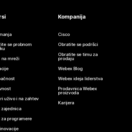
rsi
Kompanija
imanja
Cisco
žite se probnom
Obratite se podršci
nku
Obratite se timu za
 na mreži
prodaju
acije
Webex Blog
pačnost
Webex ideja liderstva
ivnost
Prodavnica Webex
proizvoda
ri uživo i na zahtev
Karijera
 zajednica
 za programere
 inovacije