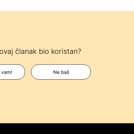
 ovaj članak bio koristan?
 vam!
Ne baš