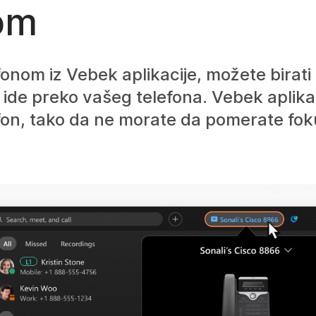
nom
nom iz Vebek aplikacije, možete birati br
v ide preko vašeg telefona. Vebek aplika
lefon, tako da ne morate da pomerate fok
.