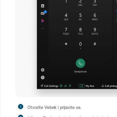
1
Otvorite Vebek i prijavite se.