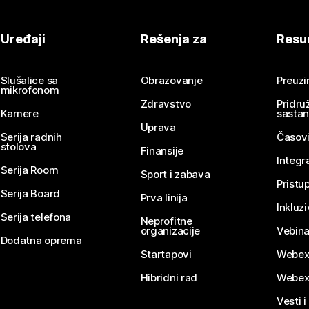
Uređaji
Rešenja za
Resu
Slušalice sa
Obrazovanje
Preuz
mikrofonom
Zdravstvo
Pridru
Kamere
sasta
Uprava
Serija radnih
Časovi
stolova
Finansije
Integr
Serija Room
Sport i zabava
Pristu
Serija Board
Prva linija
Inkluz
Serija telefona
Neprofitne
organizacije
Vebina
Dodatna oprema
Startapovi
Webex
Hibridni rad
Webex
Vesti i