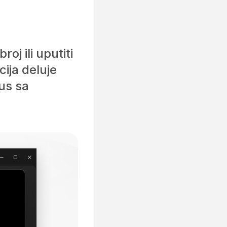
oj ili uputiti
cija deluje
us sa