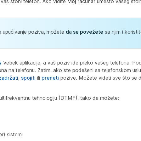
 vaš stoni telefon. Ako vidite
Moj računar
umesto vašeg stoln
 za upućivanje poziva, možete
da se povežete
sa njim i koristi
v
Vebek aplikacije, a vaš poziv ide preko vašeg telefona. Podi
erfona na telefonu. Zatim, ako ste podešeni sa telefonskom us
zadržati
,
spojiti
ili
preneti
pozive. Možete videti sve što se 
multifrekventnu tehnologiju (DTMF), tako da možete:
r) sistemi