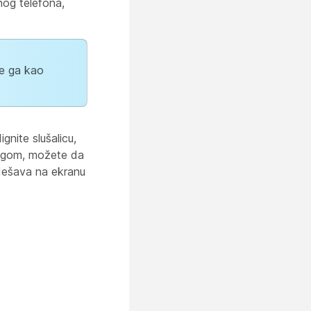
og telefona,
te ga kao
gnite slušalicu,
lugom
, možete da
dešava na ekranu