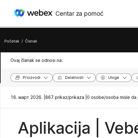
Centar za pomoć
Početak
/
Članak
Ovaj članak se odnosi na:
Proizvodi
Delatnosti
Uloge
16. март 2026. |
867 prikaz/prikaza |
0 osobe/osoba misle da 
Aplikacija | Veb