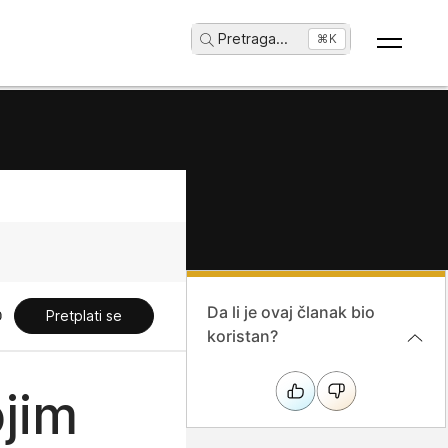
Pretraga
...
⌘K
Da li je ovaj članak bio
Pretplati se
koristan?
ojim