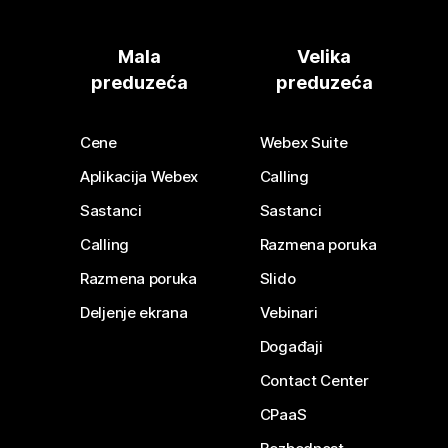
Mala
Velika
preduzeća
preduzeća
Cene
Webex Suite
Aplikacija Webex
Calling
Sastanci
Sastanci
Calling
Razmena poruka
Razmena poruka
Slido
Deljenje ekrana
Vebinari
Događaji
Contact Center
CPaaS