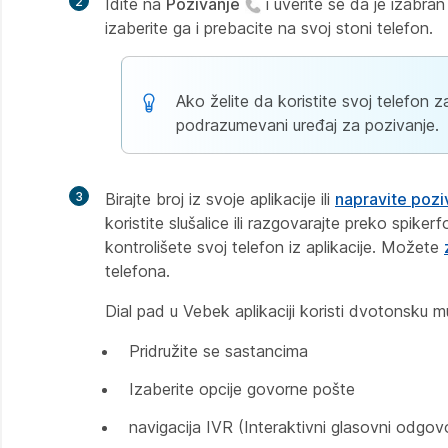
2
Idite na
Pozivanje
i uverite se da je izabran
izaberite ga i prebacite na svoj stoni telefon.
Ako želite da koristite svoj telefon
podrazumevani uređaj za pozivanje.
3
Birajte broj iz svoje aplikacije ili
napravite pozi
koristite slušalice ili razgovarajte preko spik
kontrolišete svoj telefon iz aplikacije. Možete
telefona.
Dial pad u Vebek aplikaciji koristi dvotonsku 
Pridružite se sastancima
Izaberite opcije govorne pošte
navigacija IVR (Interaktivni glasovni odgovo