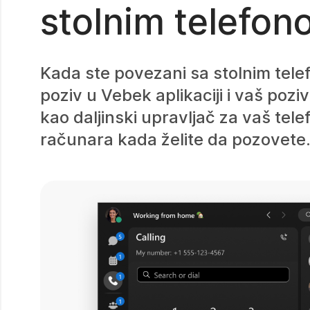
stolnim telefo
Kada ste povezani sa stolnim telefo
poziv u Vebek aplikaciji i vaš pozi
kao daljinski upravljač za vaš te
računara kada želite da pozovete