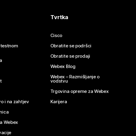
Tvrtka
Cisco
e testnom
Obratite se podršci
Obratite se prodaji
a
Webex Blog
Webex – Razmišljanje o
t
vodstvu
Trgovina opreme za Webex
o i na zahtjev
Karijera
nica
za Webex
vacije