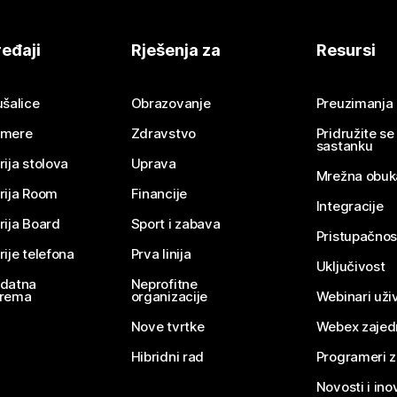
eđaji
Rješenja za
Resursi
ušalice
Obrazovanje
Preuzimanja
mere
Zdravstvo
Pridružite s
sastanku
rija stolova
Uprava
Mrežna obuk
rija Room
Financije
Integracije
rija Board
Sport i zabava
Pristupačnos
rije telefona
Prva linija
Uključivost
datna
Neprofitne
rema
organizacije
Webinari uživ
Nove tvrtke
Webex zajed
Hibridni rad
Programeri 
Novosti i ino