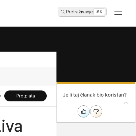
Pretraživanje
...
⌘K
Je li taj članak bio koristan?
Pretplata
iva