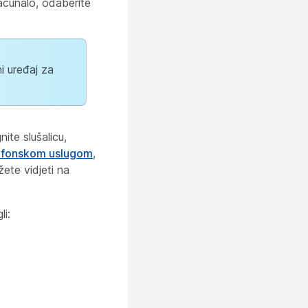
ačunalo, odaberite
ni uređaj za
ite slušalicu,
efonskom uslugom
,
te vidjeti na
li: