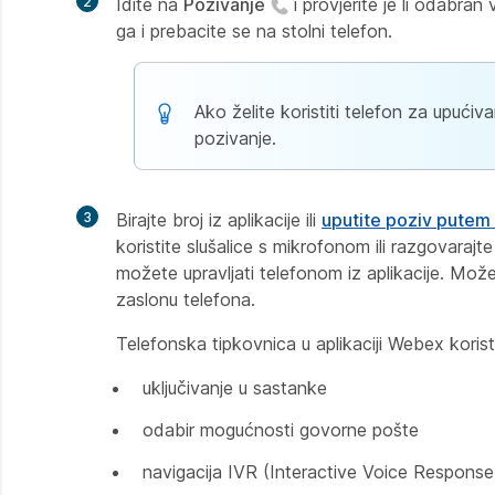
2
Idite na
Pozivanje
i provjerite je li odabran
ga i prebacite se na stolni telefon.
Ako želite koristiti telefon za upući
pozivanje.
3
Birajte broj iz aplikacije ili
uputite poziv putem
koristite slušalice s mikrofonom ili razgovaraj
možete upravljati telefonom iz aplikacije. Mož
zaslonu telefona.
Telefonska tipkovnica u aplikaciji Webex koris
uključivanje u sastanke
odabir mogućnosti govorne pošte
navigacija IVR (Interactive Voice Response