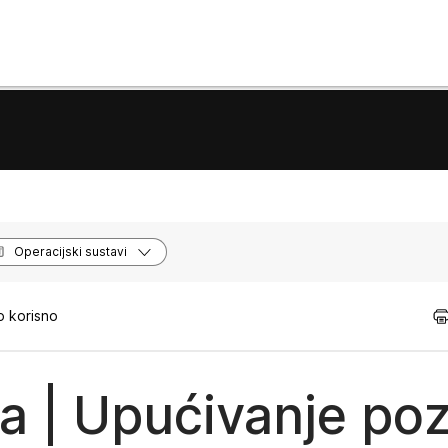
Operacijski sustavi
o korisno
a | Upućivanje poz