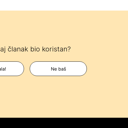
 taj članak bio koristan?
la!
Ne baš