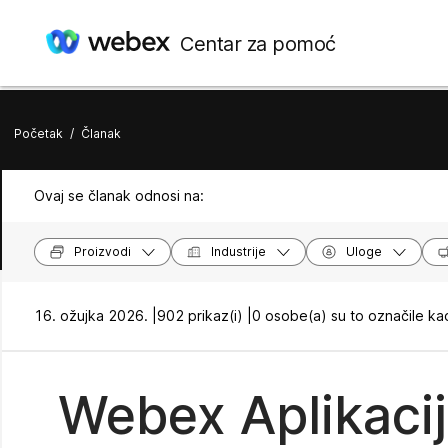
Centar za pomoć
Početak
/
Članak
Ovaj se članak odnosi na:
Proizvodi
Industrije
Uloge
16. ožujka 2026. |
902 prikaz(i) |
0 osobe(a) su to označile ka
Webex Aplikacij