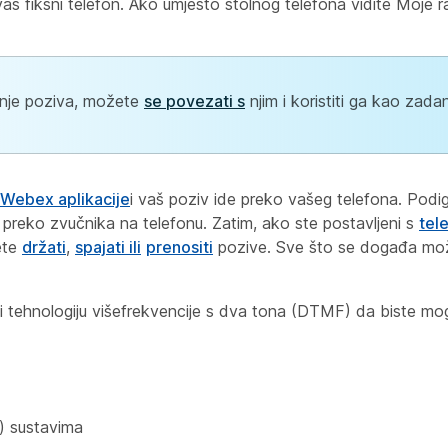
 vaš fiksni telefon. Ako
umjesto stolnog telefona vidite Moje r
vanje poziva, možete
se povezati s
njim i koristiti ga kao zada
 Webex aplikacije
i vaš poziv ide preko vašeg telefona. Podign
te preko zvučnika na telefonu. Zatim, ako ste postavljeni s
tel
ete
držati
,
spajati ili
prenositi
pozive. Sve što se događa može
ti tehnologiju višefrekvencije s dva tona (DTMF) da biste mog
) sustavima