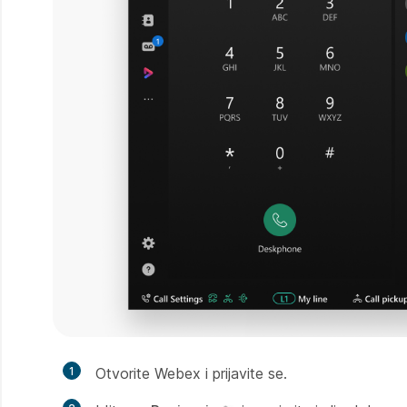
1
Otvorite Webex i prijavite se.