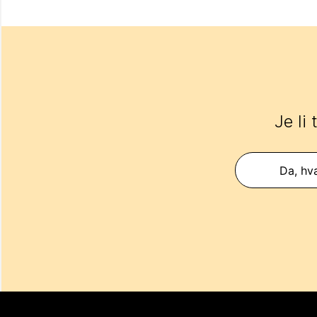
Je li
Da, hva