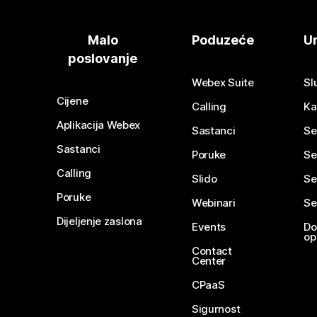
Malo
Poduzeće
Ur
poslovanje
Webex Suite
Sl
Cijene
Calling
Ka
Aplikacija Webex
Sastanci
Se
Sastanci
Poruke
Se
Calling
Slido
Se
Poruke
Webinari
Se
Dijeljenje zaslona
Events
Do
op
Contact
Center
CPaaS
Sigurnost