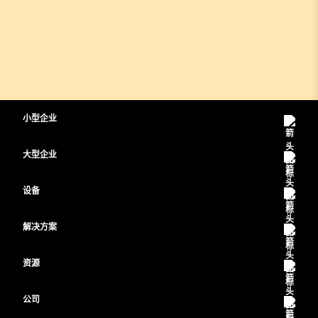
小型企业
定价
大型企业
Webex 应用程序
Webex Suite
设备
Meetings
Calling
头戴式耳机
Calling
解决方案
Meetings
摄像头
教育
消息传递
消息传递
资源
Desk 系列
医疗保健
屏幕共享
下载
Slido
Room 系列
公司
政府
加入测试会议
Webinars