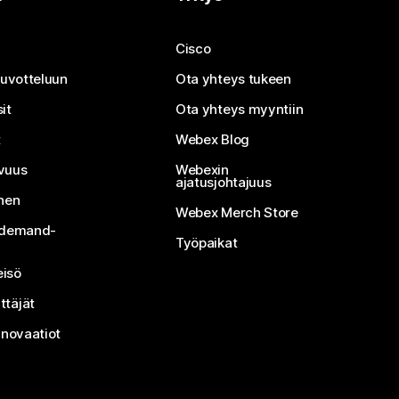
Cisco
neuvotteluun
Ota yhteys tukeen
it
Ota yhteys myyntiin
t
Webex Blog
vuus
Webexin
ajatusjohtajuus
inen
Webex Merch Store
n-demand-
Työpaikat
isö
ttäjät
nnovaatiot