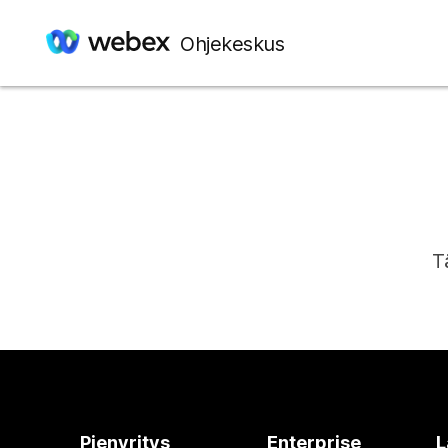
Ohjekeskus
T
Pienyritys
Enterprise
L