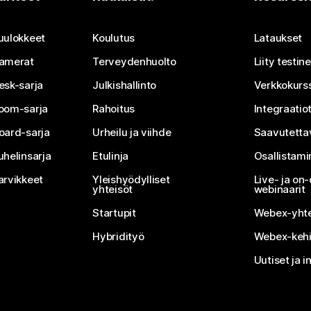
Lähetä kysymys
uulokkeet
Koulutus
Lataukset
amerat
Terveydenhuolto
Liity testi
esk-sarja
Julkishallinto
Verkkokurss
oom-sarja
Rahoitus
Integraatio
oard-sarja
Urheilu ja viihde
Saavutetta
uhelinsarja
Etulinja
Osallistam
arvikkeet
Yleishyödylliset
Live- ja o
yhteisöt
webinaarit
Startupit
Webex-yhte
Hybridityö
Webex-kehi
Uutiset ja i