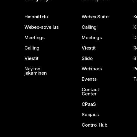
Hinnoittelu
Webex Suite
K
Webex-sovellus
Calling
K
Meetings
Meetings
D
Calling
Viestit
R
Viestit
Slido
B
Näytön
Webinars
P
jakaminen
Events
T
Contact
Center
CPaaS
Suojaus
Control Hub