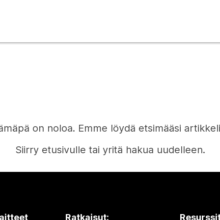
ämäpä on noloa. Emme löydä etsimääsi artikkeli
Siirry etusivulle tai yritä hakua uudelleen.
Etusivu
aitteet
Ratkaisut:
Resurssi
Tarvitsetko vastauksen?