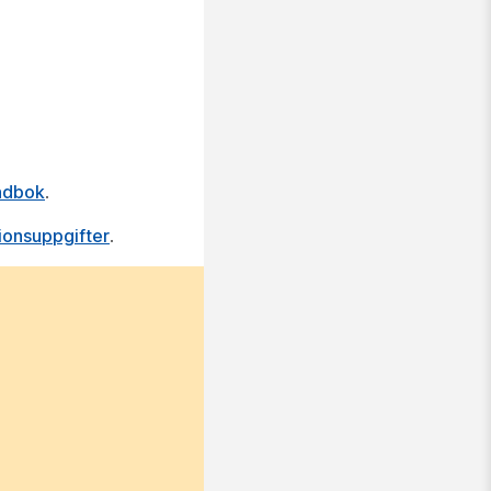
ndbok
.
ionsuppgifter
.