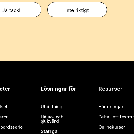
Ja tack!
Inte riktigt
eter
Lösningar för
Resurser
set
Utbildning
Hämtningar
eror
Hälso- och
Delta i ett testm
sjukvård
vbordsserie
Onlinekurser
Statliga