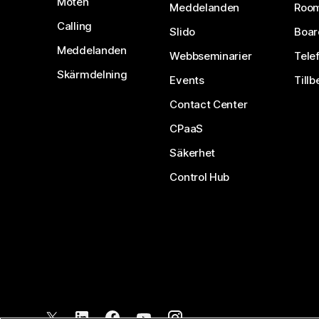
Möten
Meddelanden
Room
Calling
Slido
Boar
Meddelanden
Webbseminarier
Tele
Skärmdelning
Events
Tillb
Contact Center
CPaaS
Säkerhet
Control Hub