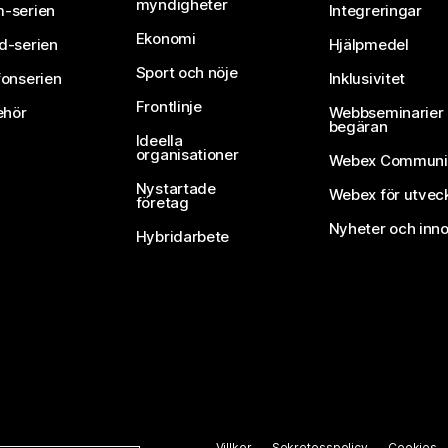
myndigheter
-serien
Integreringar
Ekonomi
d-serien
Hjälpmedel
Sport och nöje
fonserien
Inklusivitet
Frontlinje
ehör
Webbseminarier 
begäran
Ideella
organisationer
Webex Communi
Nystartade
Webex för utvec
företag
Nyheter och inno
Hybridarbete
Villkor
Sekretesspolicy
Cookies