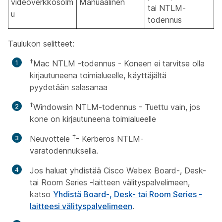
videoverkkosolm
Manuaalinen
tai NTLM-
u
todennus
Taulukon selitteet:
†
Mac NTLM -todennus - Koneen ei tarvitse olla
kirjautuneena toimialueelle, käyttäjältä
pyydetään salasanaa
†
Windowsin NTLM-todennus - Tuettu vain, jos
kone on kirjautuneena toimialueelle
†
Neuvottele
- Kerberos NTLM-
varatodennuksella.
Jos haluat yhdistää Cisco Webex Board-, Desk-
tai Room Series -laitteen välityspalvelimeen,
katso
Yhdistä Board-, Desk- tai Room Series -
laitteesi välityspalvelimeen
.