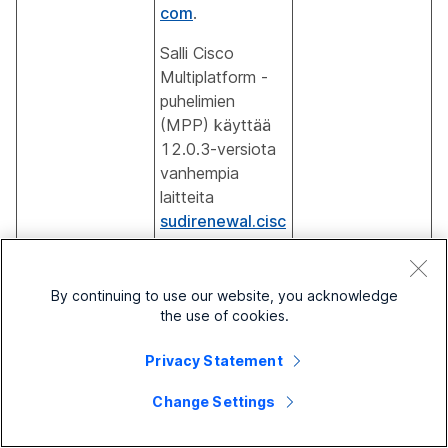
com
.
Salli Cisco
Multiplatform -
puhelimien
(MPP) käyttää
12.0.3-versiota
vanhempia
laitteita
sudirenewal.cisc
o.com
-sivustolla
portin 80 kautta
valmistajan
By continuing to use our website, you acknowledge
the use of cookies.
asentaman
varmenteen
Privacy Statement
(MIC)
uusimiseksi ja
Change Settings
turvallisen
yksilöllisen