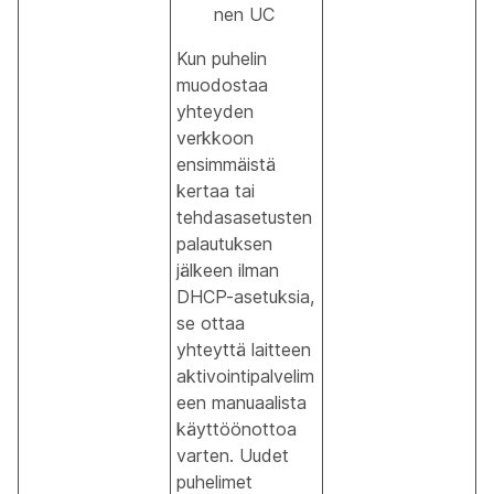
nen UC
Kun puhelin
muodostaa
yhteyden
verkkoon
ensimmäistä
kertaa tai
tehdasasetusten
palautuksen
jälkeen ilman
DHCP-asetuksia,
se ottaa
yhteyttä laitteen
aktivointipalvelim
een manuaalista
käyttöönottoa
varten. Uudet
puhelimet