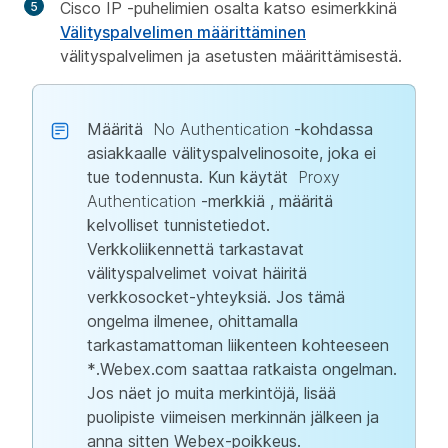
Cisco IP -puhelimien osalta katso esimerkkinä
Välityspalvelimen määrittäminen
välityspalvelimen ja asetusten määrittämisestä.
Määritä
No Authentication
-kohdassa
asiakkaalle välityspalvelinosoite, joka ei
tue todennusta. Kun käytät
Proxy
Authentication
-merkkiä , määritä
kelvolliset tunnistetiedot.
Verkkoliikennettä tarkastavat
välityspalvelimet voivat häiritä
verkkosocket-yhteyksiä. Jos tämä
ongelma ilmenee, ohittamalla
tarkastamattoman liikenteen kohteeseen
*.Webex.com saattaa ratkaista ongelman.
Jos näet jo muita merkintöjä, lisää
puolipiste viimeisen merkinnän jälkeen ja
anna sitten Webex-poikkeus.