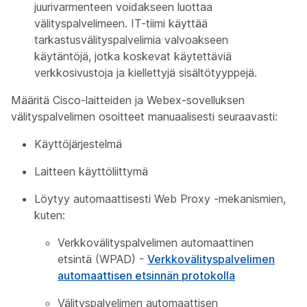
juurivarmenteen voidakseen luottaa
välityspalvelimeen. IT-tiimi käyttää
tarkastusvälityspalvelimia valvoakseen
käytäntöjä, jotka koskevat käytettäviä
verkkosivustoja ja kiellettyjä sisältötyyppejä.
Määritä Cisco-laitteiden ja Webex-sovelluksen
välityspalvelimen osoitteet manuaalisesti seuraavasti:
Käyttöjärjestelmä
Laitteen käyttöliittymä
Löytyy automaattisesti Web Proxy -mekanismien,
kuten:
Verkkovälityspalvelimen automaattinen
etsintä (WPAD) -
Verkkovälityspalvelimen
automaattisen etsinnän protokolla
Välityspalvelimen automaattisen