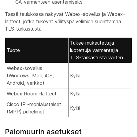
CA-varmenteen asentamiseksi.
Tässä taulukossa näkyvät Webex-sovellus ja Webex-
laitteet, jotka tukevat välityspalvelimien suorittamaa
TLS-tarkastusta
Tukee mukautettuja
Tuote
luotettuja varmentajia
TLS-tarkastusta varten
Webex-sovellus
(Windows, Mac, iOS,
Kyllä
Android, verkko)
Webex Room -laitteet
Kyllä
Cisco IP -monialustaiset
Kyllä
(MPP) puhelimet
Palomuurin asetukset