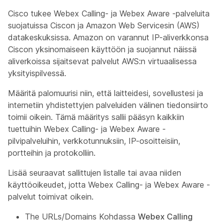
Cisco tukee Webex Calling- ja Webex Aware -palveluita
suojatuissa Ciscon ja Amazon Web Servicesin (AWS)
datakeskuksissa. Amazon on varannut IP-aliverkkonsa
Ciscon yksinomaiseen käyttöön ja suojannut näissä
aliverkoissa sijaitsevat palvelut AWS:n virtuaalisessa
yksityispilvessä.
Määritä palomuurisi niin, että laitteidesi, sovellustesi ja
internetiin yhdistettyjen palveluiden välinen tiedonsiirto
toimii oikein. Tämä määritys sallii pääsyn kaikkiin
tuettuihin Webex Calling- ja Webex Aware -
pilvipalveluihin, verkkotunnuksiin, IP-osoitteisiin,
portteihin ja protokolliin.
Lisää seuraavat sallittujen listalle tai avaa niiden
käyttöoikeudet, jotta Webex Calling- ja Webex Aware -
palvelut toimivat oikein.
The URLs/Domains Kohdassa
Webex Calling