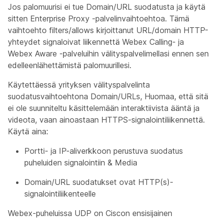
Jos palomuurisi ei tue Domain/URL suodatusta ja käytä
sitten Enterprise Proxy -palvelinvaihtoehtoa. Tämä
vaihtoehto filters/allows kirjoittanut URL/domain HTTP-
yhteydet signaloivat liikennettä Webex Calling- ja
Webex Aware -palveluihin välityspalvelimellasi ennen sen
edelleenlähettämistä palomuurillesi.
Käytettäessä yrityksen välityspalvelinta
suodatusvaihtoehtona Domain/URLs, Huomaa, että sitä
ei ole suunniteltu käsittelemään interaktiivista ääntä ja
videota, vaan ainoastaan HTTPS-signalointiliikennettä.
Käytä aina:
Portti- ja IP-aliverkkoon perustuva suodatus
puheluiden signalointiin & Media
Domain/URL suodatukset ovat HTTP(s)-
signalointiliikenteelle
Webex-puheluissa UDP on Ciscon ensisijainen