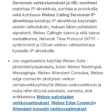
Servicesin verkkotunnukset ja URL-osoitteet
mainittuja IP-aliverkkoja, portteja ja protokollia
sekä kohdassa
Webex Calling Servicesin IP-
aliverkkoja
lueteltuja IP-aliverkkoja käytetään
useisiin tarkoituksiin, mukaan lukien puheluiden
signalointi, Webex Callingiin tuleva ja siitä tuleva
medialiikenne, Network Time Protocol (NTP) -
synkronointi ja CScan-verkon valmiustestaus
kyseisille IP-aliverkoille.
Jos organisaatiosi käyttää Webex Suite -
pilviyhteistyöpalveluita, kuten Webex Meetingsiä,
Messagingia, Webex Attendant Consolea, Webex
edge connectin yksityisen verkon
vertaisverkkoyhteyttä Webex-runkoverkkoon ja
muita niihin liittyviä palveluita, varmista, että
artikkeleissa
Webex-palveluiden
verkkovaatimukset
,
Webex Edge Connect
ja
Attendant-konsolin verkkovaatimukset