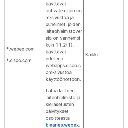
käyttävät
activate.cisco.co
m-sivustoa ja
puhelimet, joiden
laiteohjelmistover
sio on vanhempi
kuin 11.2(1),
*.webex.com
käyttävät
Kaikki
edelleen
*.cisco.com
webapps.cisco.c
om-sivustoa
käyttöönottoon.
Lataa laitteen
laiteohjelmisto ja
kieliasetusten
päivitykset
osoitteesta
binaries.webex.