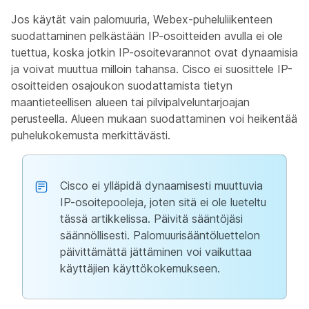
Jos käytät vain palomuuria, Webex-puheluliikenteen
suodattaminen pelkästään IP-osoitteiden avulla ei ole
tuettua, koska jotkin IP-osoitevarannot ovat dynaamisia
ja voivat muuttua milloin tahansa. Cisco ei suosittele IP-
osoitteiden osajoukon suodattamista tietyn
maantieteellisen alueen tai pilvipalveluntarjoajan
perusteella. Alueen mukaan suodattaminen voi heikentää
puhelukokemusta merkittävästi.
Cisco ei ylläpidä dynaamisesti muuttuvia
IP-osoitepooleja, joten sitä ei ole lueteltu
tässä artikkelissa. Päivitä sääntöjäsi
säännöllisesti. Palomuurisääntöluettelon
päivittämättä jättäminen voi vaikuttaa
käyttäjien käyttökokemukseen.