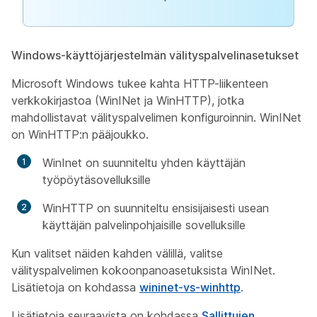
Windows-käyttöjärjestelmän välityspalvelinasetukset
Microsoft Windows tukee kahta HTTP-liikenteen
verkkokirjastoa (WinINet ja WinHTTP), jotka
mahdollistavat välityspalvelimen konfiguroinnin. WinINet
on WinHTTP:n pääjoukko.
WinInet on suunniteltu yhden käyttäjän
työpöytäsovelluksille
WinHTTP on suunniteltu ensisijaisesti usean
käyttäjän palvelinpohjaisille sovelluksille
Kun valitset näiden kahden välillä, valitse
välityspalvelimen kokoonpanoasetuksista WinINet.
Lisätietoja on kohdassa
wininet-vs-winhttp
.
Lisätietoja seuraavista on kohdassa
Sallittujen