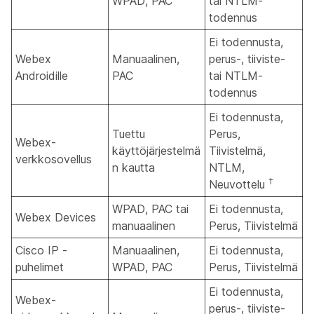
WPAD, PAC
tai NTLM-
todennus
Ei todennusta,
Webex
Manuaalinen,
perus-, tiiviste-
Androidille
PAC
tai NTLM-
todennus
Ei todennusta,
Tuettu
Perus,
Webex-
käyttöjärjestelmä
Tiivistelmä,
verkkosovellus
n kautta
NTLM,
†
Neuvottelu
WPAD, PAC tai
Ei todennusta,
Webex Devices
manuaalinen
Perus, Tiivistelmä
Cisco IP -
Manuaalinen,
Ei todennusta,
puhelimet
WPAD, PAC
Perus, Tiivistelmä
Ei todennusta,
Webex-
perus-, tiiviste-