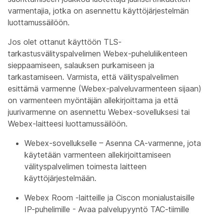
varmentajia, jotka on asennettu käyttöjärjestelmän
luottamussäilöön.
Jos olet ottanut käyttöön TLS-
tarkastusvälityspalvelimen Webex-puheluliikenteen
sieppaamiseen, salauksen purkamiseen ja
tarkastamiseen. Varmista, että välityspalvelimen
esittämä varmenne (Webex-palveluvarmenteen sijaan)
on varmenteen myöntäjän allekirjoittama ja että
juurivarmenne on asennettu Webex-sovelluksesi tai
Webex-laitteesi luottamussäilöön.
Webex-sovellukselle – Asenna CA-varmenne, jota
käytetään varmenteen allekirjoittamiseen
välityspalvelimen toimesta laitteen
käyttöjärjestelmään.
Webex Room -laitteille ja Ciscon monialustaisille
IP-puhelimille - Avaa palvelupyyntö TAC-tiimille