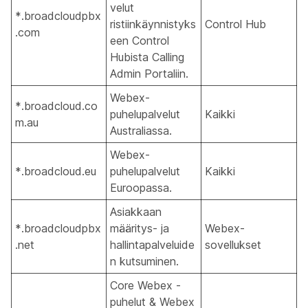
velut
*.broadcloudpbx
ristiinkäynnistyks
Control Hub
.com
een Control
Hubista Calling
Admin Portaliin.
Webex-
*.broadcloud.co
puhelupalvelut
Kaikki
m.au
Australiassa.
Webex-
*.broadcloud.eu
puhelupalvelut
Kaikki
Euroopassa.
Asiakkaan
*.broadcloudpbx
määritys- ja
Webex-
.net
hallintapalveluide
sovellukset
n kutsuminen.
Core Webex -
puhelut & Webex