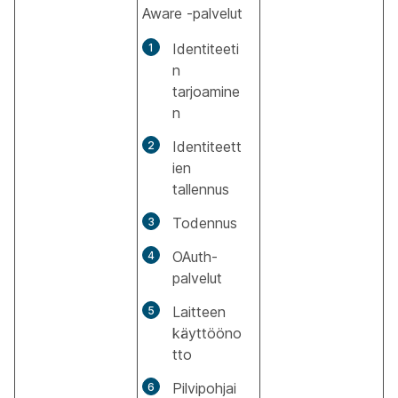
Aware -palvelut
Identiteeti
n
tarjoamine
n
Identiteett
ien
tallennus
Todennus
OAuth-
palvelut
Laitteen
käyttööno
tto
Pilvipohjai