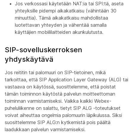
Jos verkossasi käytetään NAT:ia tai SPI:tä, aseta
yhteyksille pidempi aikakatkaisu (vähintään 30
minuuttia). Tämä aikakatkaisu mahdollistaa
luotettavan yhteyden ja vähentää samalla
käyttäjien mobiililaitteiden akunkulutusta.
SIP-sovelluskerroksen
yhdyskäytävä
Jos reititin tai palomuuri on SIP-tietoinen, mikä
tarkoittaa, että SIP Application Layer Gateway (ALG) tai
vastaava on käytössä, suosittelemme, että poistat
tämän toiminnon käytöstä palvelun moitteettoman
toiminnan varmistamiseksi. Vaikka kaikki Webex-
puheluliikenne on salattu, tietyt SIP ALG -toteutukset
voivat aiheuttaa ongelmia palomuurin läpikulussa. Siksi
suosittelemme SIP ALG:n kytkemistä pois päältä
laadukkaan palvelun varmistamiseksi.