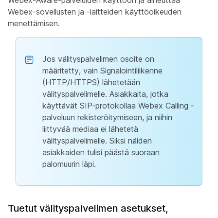
Webex-Aware-palveluiden käyttöön ja aiheuttaa
Webex-sovellusten ja -laitteiden käyttöoikeuden
menettämisen.
Jos välityspalvelimen osoite on
määritetty, vain Signalointiliikenne
(HTTP/HTTPS) lähetetään
välityspalvelimelle. Asiakkaita, jotka
käyttävät SIP-protokollaa Webex Calling -
palveluun rekisteröitymiseen, ja niihin
liittyvää mediaa ei lähetetä
välityspalvelimelle. Siksi näiden
asiakkaiden tulisi päästä suoraan
palomuurin läpi.
Tuetut välityspalvelimen asetukset,