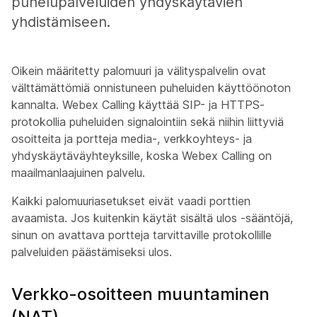
puhelupalveluiden yhdyskäytävien
yhdistämiseen.
Oikein määritetty palomuuri ja välityspalvelin ovat
välttämättömiä onnistuneen puheluiden käyttöönoton
kannalta. Webex Calling käyttää SIP- ja HTTPS-
protokollia puheluiden signalointiin sekä niihin liittyviä
osoitteita ja portteja media-, verkkoyhteys- ja
yhdyskäytäväyhteyksille, koska Webex Calling on
maailmanlaajuinen palvelu.
Kaikki palomuuriasetukset eivät vaadi porttien
avaamista. Jos kuitenkin käytät sisältä ulos -sääntöjä,
sinun on avattava portteja tarvittaville protokollille
palveluiden päästämiseksi ulos.
Verkko-osoitteen muuntaminen
(NAT)