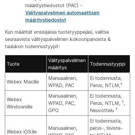
määritystiedostot (PAC) -
Välityspalvelimen automaattisen
määritystiedostot
Kun määrität ensisijaisia tuotetyyppejäsi, valitse
seuraavista välityspalvelimen kokoonpanoista &
taulukon todennustyypit:
Välityspalvelimen
Tuote
Todennustyyppi
määritys
Manuaalinen,
Ei todennusta,
Webex Macille
†
WPAD, PAC
Perus, NTLM,
Manuaalinen,
Ei todennusta,
Webex
†
WPAD, PAC,
Perus, NTLM,
,
Windowsille
†
GPO
Neuvottelu
Ei todennusta,
Manuaalinen,
perus-, tiiviste-
Webex iOS:lle