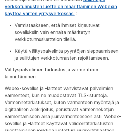
verkkotunnusten luettelon määrittäminen Webexin
käyttöä varten yritysverkossasi
:
Varmistaakseen, että ihmiset kirjautuvat
sovelluksiin vain ennalta määritetyn
verkkotunnusluettelon tileillä.
Käytä välityspalvelinta pyyntöjen sieppaamiseen
ja sallittujen verkkotunnusten rajoittamiseen.
Välityspalvelimen tarkastus ja varmenteen
kiinnittäminen
Webex-sovellus ja -laitteet vahvistavat palvelimien
varmenteet, kun ne muodostavat TLS-istuntoja.
Varmennetarkistukset, kuten varmenteen myöntäjä ja
digitaalinen allekirjoitus, perustuvat varmenneketjun
varmentamiseen aina juurivarmenteeseen asti. Webex-
sovellus ja -laitteet käyttävät validointitarkistusten
suorittamiseen joukkoa luotettuja juurisertifikaattien