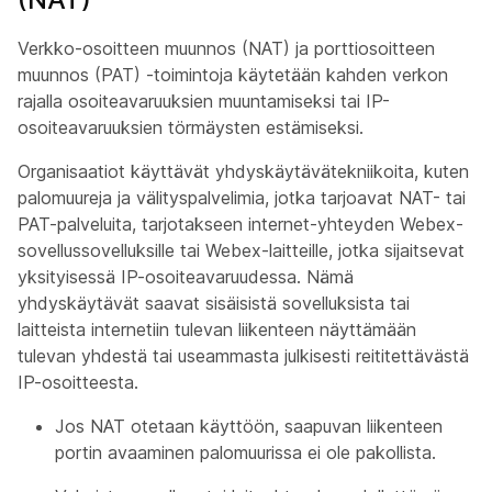
Verkko-osoitteen muunnos (NAT) ja porttiosoitteen
muunnos (PAT) -toimintoja käytetään kahden verkon
rajalla osoiteavaruuksien muuntamiseksi tai IP-
osoiteavaruuksien törmäysten estämiseksi.
Organisaatiot käyttävät yhdyskäytävätekniikoita, kuten
palomuureja ja välityspalvelimia, jotka tarjoavat NAT- tai
PAT-palveluita, tarjotakseen internet-yhteyden Webex-
sovellussovelluksille tai Webex-laitteille, jotka sijaitsevat
yksityisessä IP-osoiteavaruudessa. Nämä
yhdyskäytävät saavat sisäisistä sovelluksista tai
laitteista internetiin tulevan liikenteen näyttämään
tulevan yhdestä tai useammasta julkisesti reititettävästä
IP-osoitteesta.
Jos NAT otetaan käyttöön, saapuvan liikenteen
portin avaaminen palomuurissa ei ole pakollista.