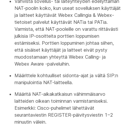
Vahvista sovellus- tai laiteyhteyden edellyttämän
NAT-poolin koko, kun useat sovelluksen käyttäjät
ja laitteet käyttävät Webex Callingia & Webex-
tietoiset palvelut käyttävät NATia tai PATia.
Varmista, että NAT-pooleille on varattu riittävästi
julkisia IP-osoitteita porttien loppumisen
estämiseksi. Porttien loppuminen johtaa siihen,
että sisäiset käyttäjät ja laitteet eivät pysty
muodostamaan yhteyttä Webex Calling- ja
Webex Aware -palveluihin.
Määrittele kohtuulliset sidonta-ajat ja vältä SIP:n
manipulointia NAT-laitteella.
Määritä NAT-aikakatkaisun vähimmäisarvo
laitteiden oikean toiminnan varmistamiseksi.
Esimerkki: Cisco-puhelimet lähettävät
seurantaviestin REGISTER-päivitysviestin 1–2
minuutin välein.