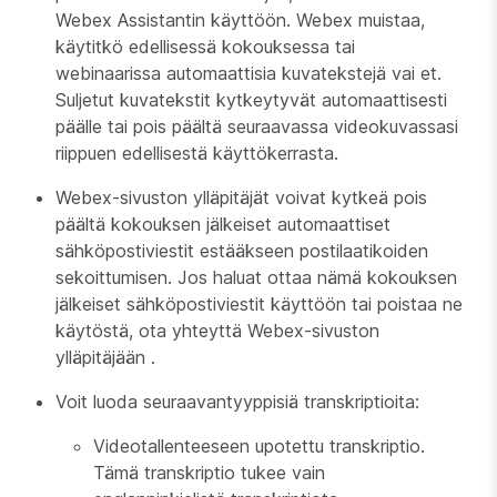
Webex Assistantin käyttöön. Webex muistaa,
käytitkö edellisessä kokouksessa tai
webinaarissa automaattisia kuvatekstejä vai et.
Suljetut kuvatekstit kytkeytyvät automaattisesti
päälle tai pois päältä seuraavassa videokuvassasi
riippuen edellisestä käyttökerrasta.
Webex-sivuston ylläpitäjät voivat kytkeä pois
päältä kokouksen jälkeiset automaattiset
sähköpostiviestit estääkseen postilaatikoiden
sekoittumisen. Jos haluat ottaa nämä kokouksen
jälkeiset sähköpostiviestit käyttöön tai poistaa ne
käytöstä, ota yhteyttä Webex-sivuston
ylläpitäjään
.
Voit luoda seuraavantyyppisiä transkriptioita:
Videotallenteeseen upotettu transkriptio.
Tämä transkriptio tukee vain