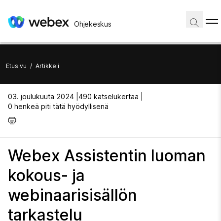
Ohjekeskus
Etusivu
/
Artikkeli
03. joulukuuta 2024 |
490 katselukertaa |
0 henkeä piti tätä hyödyllisenä
Webex Assistentin luoman
kokous- ja
webinaarisisällön
tarkastelu