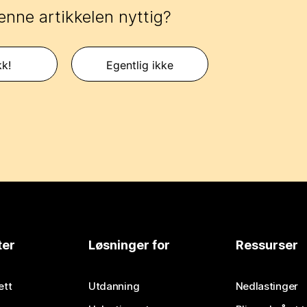
enne artikkelen nyttig?
kk!
Egentlig ikke
ter
Løsninger for
Ressurser
ett
Utdanning
Nedlastinger