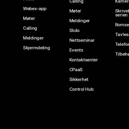
Calling
Kamer
Webex-app
Møter
Skrive
serien
Møter
Meldinger
Romse
Calling
Slido
Tavles
Meldinger
Nettseminar
Telefo
Skjermdeling
Events
Tilbeh
Kontaktsenter
CPaaS
Sikkerhet
Control Hub