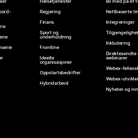
aer
Helsetjenester
Bli med på et 
bord-
Regjering
Nettbaserte ti
Finans
Integreringer
rie
Sport og
Tilgjengelighe
erie
underholdning
Inkludering
nserie
Frontline
Direktesendte
ør
Ideelle
webinarer
organisasjoner
Webex-felless
Oppstartsbedrifter
Webex-utvikle
Hybridarbeid
Nyheter og in