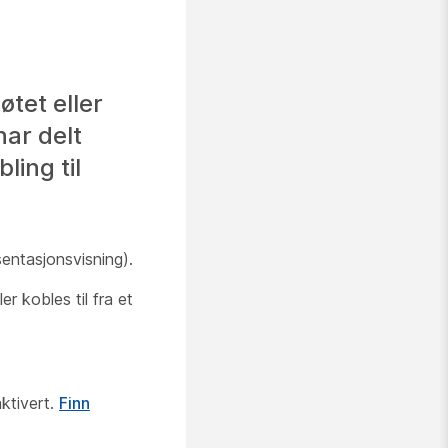
øtet eller
har delt
ing til
sentasjonsvisning).
r kobles til fra et
ktivert.
Finn