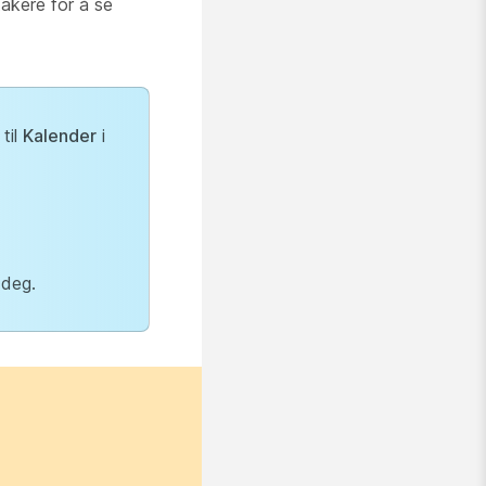
takere for å se
til
Kalender
i
 deg.