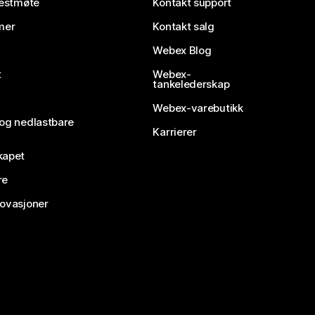
testmøte
Kontakt support
mer
Kontakt salg
Webex Blog
t
Webex-
tankelederskap
Webex-varebutikk
 og nedlastbare
Karrierer
kapet
re
novasjoner