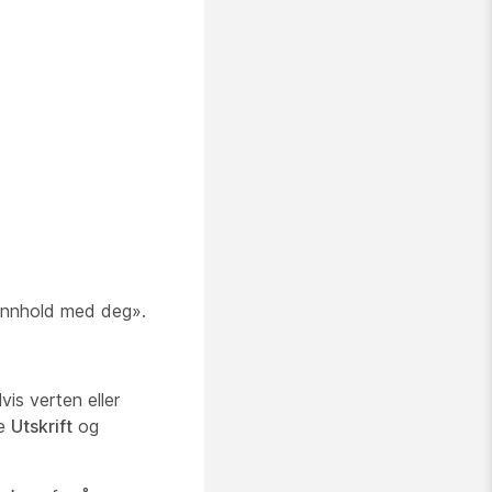
innhold med deg».
is verten eller
ne
Utskrift
og