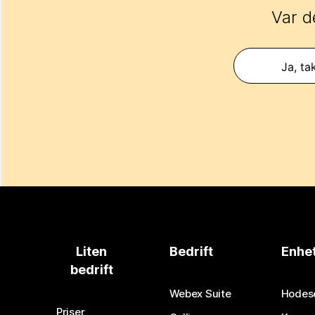
Var d
Ja, ta
Liten
Bedrift
Enhe
bedrift
Webex Suite
Hodes
Priser