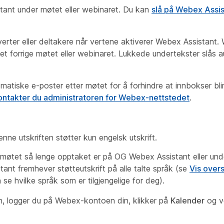
stant under møtet eller webinaret. Du kan
slå på Webex Assis
verter eller deltakere når vertene aktiverer Webex Assistant
det forrige møtet eller webinaret. Lukkede undertekster slås a
atiske e-poster etter møtet for å forhindre at innbokser blir
ontakter du administratoren for Webex-nettstedet
.
ne utskriften støtter kun engelsk utskrift.
er møtet så lenge opptaket er på OG Webex Assistant eller und
ant fremhever støtteutskrift på alle talte språk (se
Vis over
 se hvilke språk som er tilgjengelige for deg).
ften, logger du på Webex-kontoen din, klikker på
Kalender
og v