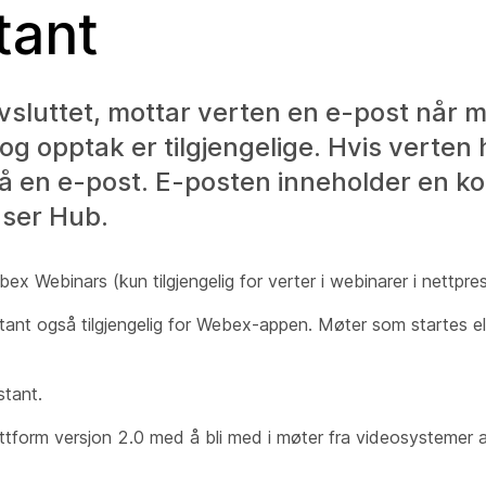
tant
avsluttet, mottar verten en e-post når m
g opptak er tilgjengelige. Hvis verten 
 en e-post. E-posten inneholder en kobl
User Hub.
ex Webinars (kun tilgjengelig for verter i webinarer i nettpre
tant også tilgjengelig for Webex-appen. Møter som startes elle
tant.
form versjon 2.0 med å bli med i møter fra videosystemer a