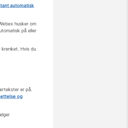
tant automatisk
. Webex husker om
utomatisk på eller
 krenket. Hvis du
ertekster er på.
settelse og
elger