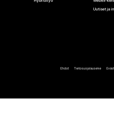
Hybridityö
Webex-kehi
Uutiset ja i
Ehdot
Tietosuojalauseke
Eväs