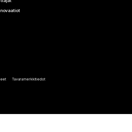
ttäjät
nnovaatiot
teet
Tavaramerkkitiedot