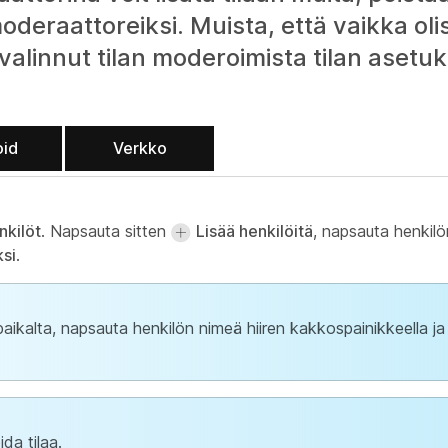
deraattoreiksi. Muista, että vaikka olis
e valinnut tilan moderoimista tilan asetuk
oid
Verkko
nkilöt
. Napsauta sitten
Lisää henkilöitä
, napsauta henkilö
ksi
.
aikalta, napsauta henkilön nimeä hiiren kakkospainikkeella ja
da tilaa.