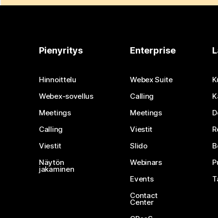
Pienyritys
Enterprise
L
Hinnoittelu
Webex Suite
K
Webex-sovellus
Calling
K
Meetings
Meetings
D
Calling
Viestit
R
Viestit
Slido
B
Näytön
Webinars
P
jakaminen
Events
T
Contact
Center