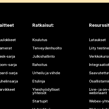
aitteet
Ratkaisut:
Resurssi
uulokkeet
Koulutus
Lataukset
amerat
Terveydenhuolto
Liity testi
esk-sarja
Julkishallinto
Verkkokurss
oom-sarja
Rahoitus
Integraatio
oard-sarja
Urheilu ja viihde
Saavutetta
uhelinsarja
Etulinja
Osallistam
arvikkeet
Yleishyödylliset
Live- ja o
yhteisöt
webinaarit
Startupit
Webex-yhte