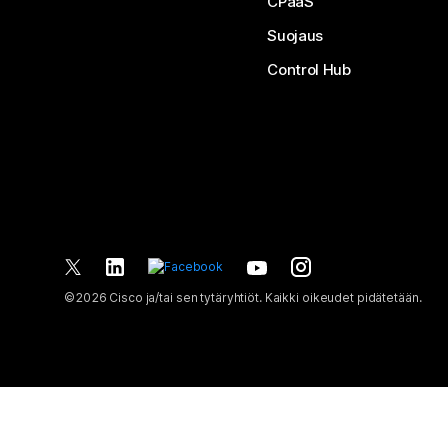
CPaaS
Suojaus
Control Hub
©
2026
Cisco ja/tai sen tytäryhtiöt. Kaikki oikeudet pidätetään.