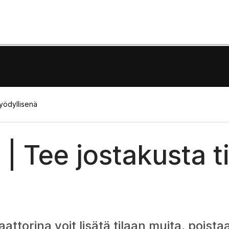
hyödyllisenä
| Tee jostakusta t
torina voit lisätä tilaan muita, poistaa