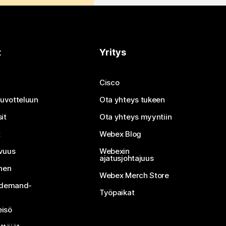
t
Yritys
Cisco
neuvotteluun
Ota yhteys tukeen
it
Ota yhteys myyntiin
t
Webex Blog
vuus
Webexin
ajatusjohtajuus
inen
Webex Merch Store
n-demand-
Työpaikat
isö