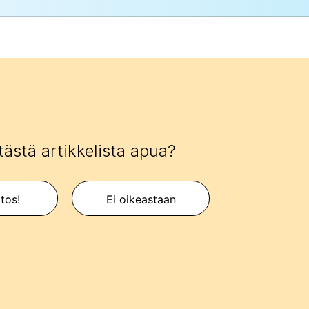
tästä artikkelista apua?
itos!
Ei oikeastaan