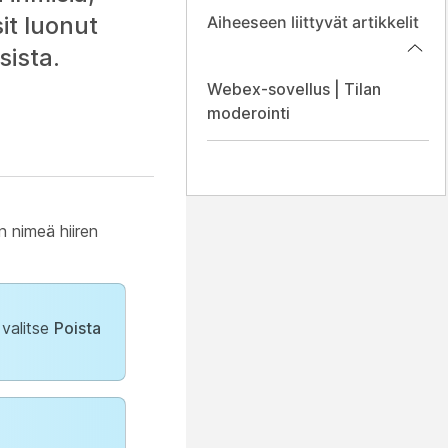
it luonut
Aiheeseen liittyvät artikkelit
sista.
Webex-sovellus | Tilan
moderointi
n nimeä hiiren
 valitse
Poista