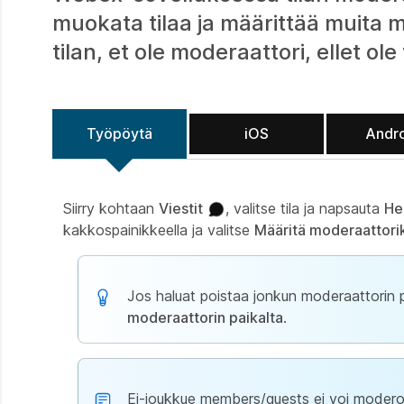
muokata tilaa ja määrittää muita mo
tilan, et ole moderaattori, ellet ol
Työpöytä
iOS
Andr
Siirry kohtaan
Viestit
, valitse tila ja napsauta
He
kakkospainikkeella ja valitse
Määritä moderaattori
Jos haluat poistaa jonkun moderaattorin p
moderaattorin paikalta
.
Ei-joukkue members/guests ei voi moderoi