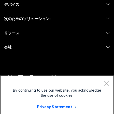
デバイス
Meetings
Calling
ヘッドセット
Calling
次のためのソリューション:
Meetings
カメラ
メッセージング
教育
メッセージング
リソース
Desk シリーズ
画面共有
ヘルスケア
Slido
ダウンロード
Room シリーズ
会社
行政
ウェビナー
テストミーティングに参加
Board シリーズ
Cisco
財務
Events
オンラインクラス
Phone シリーズ
サポートへお問い合わせ
スポーツとエンターテインメント
Contact Center
インテグレーション
アクセサリ
セールスに問い合わせ
フロントライン
CPaaS
アクセシビリティ
利用規約
Webex Blog
非営利
セキュリティ
By continuing to use our website, you acknowledge
インクルージョン
プライバシーステートメント
the use of cookies.
Webex ソート リーダーシップ
スタートアップ
Control Hub
クッキー
ライブ & オンデマンド ウェビナー
Webex Merch Store
Privacy Statement
商標
ハイブリッド ワーク
Webex Community