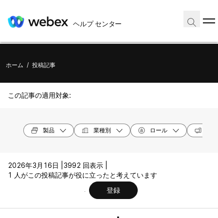
ヘルプ センター
ホーム
/
投稿記事
この記事の適用対象:
製品
業種別
ロール
オペ
2026年3月16日 |
3992 回表示 |
1 人がこの投稿記事が役に立ったと考えています
登録